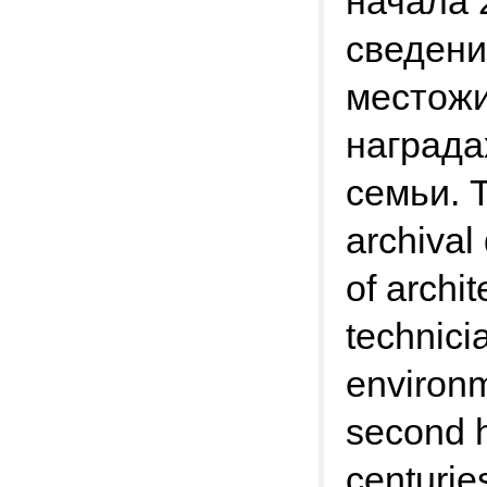
начала 
сведени
местожи
награда
семьи. T
archival
of archi
technici
environm
second h
centurie