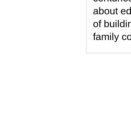
about ed
of buildi
family c