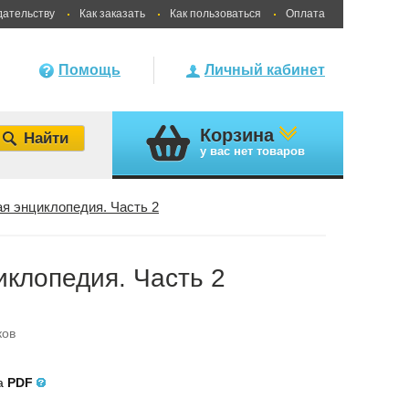
дательству
Как заказать
Как пользоваться
Оплата
Помощь
Личный кабинет
Корзина
у вас
нет товаров
я энциклопедия. Часть 2
клопедия. Часть 2
ков
ла
PDF