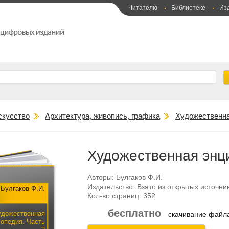
Читателю
Библиотеке
Из
скусство
Архитектура, живопись, графика
Художественна
Художественная энци
Авторы:
Булгаков Ф.И.
Издательство:
Взято из открытых источни
Булгаков Ф.И.
Кол-во страниц:
352
бесплатно
удожественная
скачивание фай
опедия. Часть