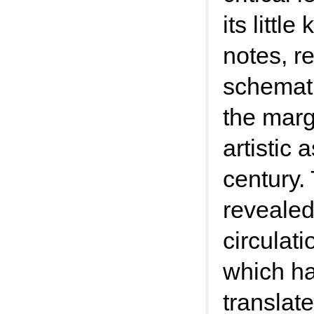
its littl
notes, 
schematic
the marg
artistic 
century. 
revealed
circulati
which h
translat