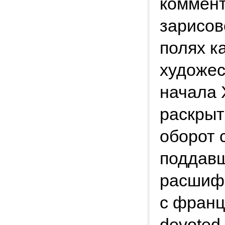
коммент
зарисов
полях к
художес
начала 
раскрыт
оборот 
поддавш
расшифр
с франц
devoted 