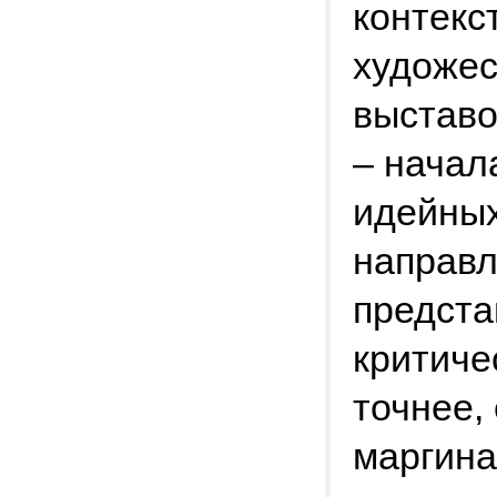
контекс
художес
выставо
– начал
идейных
направл
предста
критиче
точнее,
маргина