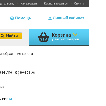
дательству
Как заказать
Как пользоваться
Оплата
Помощь
Личный кабинет
Корзина
у вас
нет товаров
 изображения креста
ения креста
ков
ла
PDF