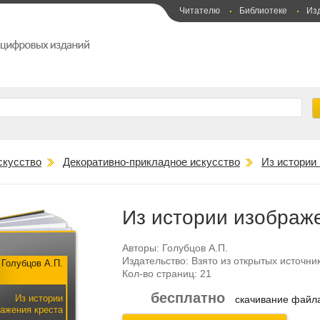
Читателю
Библиотеке
Из
скусство
Декоративно-прикладное искусство
Из истории
Из истории изображ
Авторы:
Голубцов А.П.
Издательство:
Взято из открытых источни
Голубцов А.П.
Кол-во страниц:
21
бесплатно
Из истории
скачивание фай
ажения креста