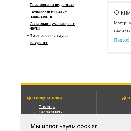
Психология и педагогика
О кни
Технологии пищевых
производств
Материал
Социально-гуманитарные
науки
Вас есть
Физическая культура
Подроб
Искусство
Для покупателей
Для
Помощь
Как заказать
Как пользоваться
Правовая информация
Мы используем
cookies
Оплата