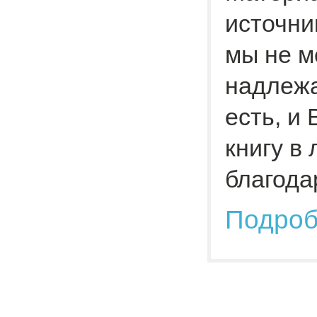
источни
мы не м
надлежа
есть, и
книгу в
благода
Подро