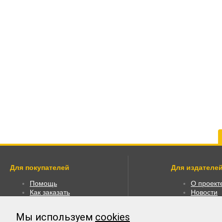
Для покупателей
Для издателей
Помощь
О проект
Как заказать
Новости
Как пользоваться
Размести
Правовая информация
Личный к
Мы используем
cookies
Оплата