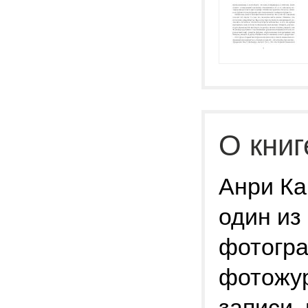
О книг
Анри Ка
один из
фотогра
фотожур
записи,