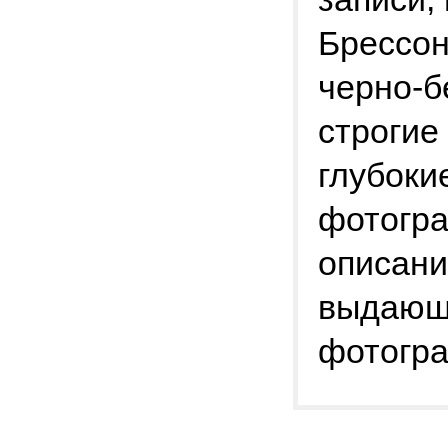
Брессон
черно-б
строгие
глубоки
фотогра
описани
выдающ
фотогр