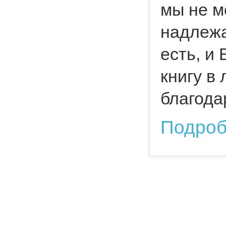
мы не м
надлежа
есть, и
книгу в
благода
Подро