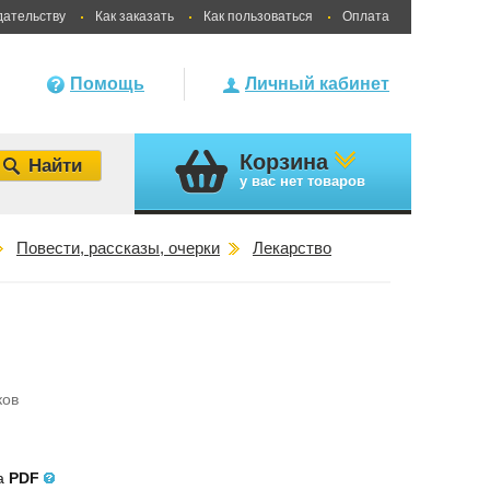
дательству
Как заказать
Как пользоваться
Оплата
Помощь
Личный кабинет
Корзина
у вас
нет товаров
Повести, рассказы, очерки
Лекарство
ков
ла
PDF