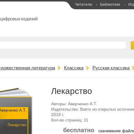
Читателю
Библиотеке
Из
удожественная литература
Классика
Русская классика
Лекарство
Авторы:
Аверченко А.Т.
Издательство:
Взято из открытых источни
Аверченко А.Т.
2018 г.
Кол-во страниц:
11
Лекарство
бесплатно
скачивание фай