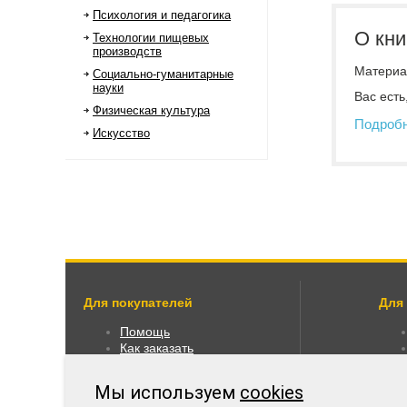
Психология и педагогика
О кни
Технологии пищевых
производств
Материал
Социально-гуманитарные
науки
Вас есть
Физическая культура
Подроб
Искусство
Для покупателей
Для
Помощь
Как заказать
Как пользоваться
Правовая информация
Мы используем
cookies
Оплата