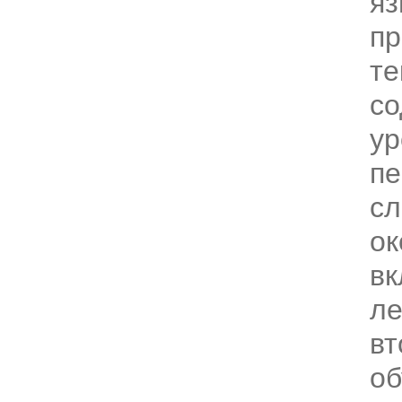
я
пр
те
со
ур
пе
сл
ок
в
ле
вт
об