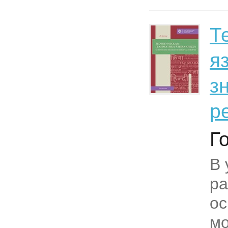
Т
я
з
р
Г
В 
ра
о
м