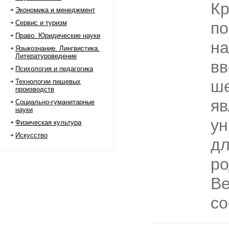
Кр
Экономика и менеджмент
Сервис и туризм
по
Право. Юридические науки
на
Языкознание. Лингвистика.
Литературоведение
вв
Психология и педагогика
ше
Технологии пищевых
производств
яв
Социально-гуманитарные
науки
ун
Физическая культура
Искусство
дл
ро
Ве
со