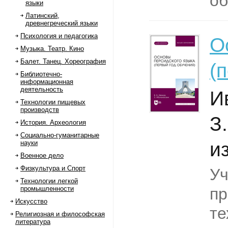
об
языки
Латинский,
древнегреческий языки
Психология и педагогика
О
Музыка. Театр. Кино
Балет. Танец. Хореография
(
Библиотечно-
информационная
деятельность
И
Технологии пищевых
производств
З
История. Археология
Социально-гуманитарные
из
науки
Военное дело
Физкультура и Спорт
Уч
Технологии легкой
промышленности
пр
Искусство
те
Религиозная и философская
литература