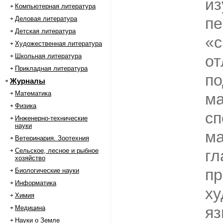
из
Компьютерная литература
пе
Деловая литература
Детская литература
«с
Художественная литература
Школьная литература
от
Прикладная литература
по
Журналы
Математика
ма
Физика
сп
Инженерно-технические
науки
ма
Ветеринария. Зоотехния
Сельское, лесное и рыбное
гл
хозяйство
пр
Биологические науки
Информатика
х
Химия
яз
Медицина
Науки о Земле