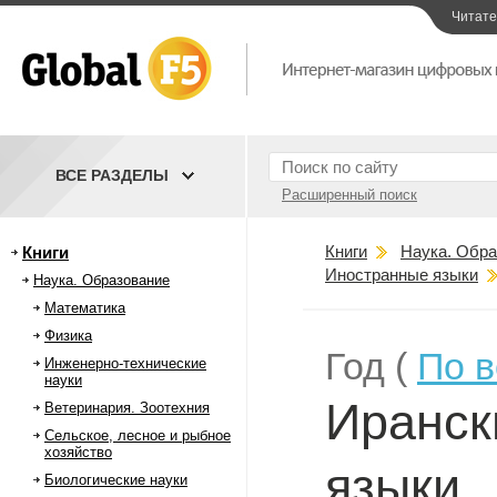
Читат
ВСЕ РАЗДЕЛЫ
Расширенный поиск
Книги
Наука. Обра
Книги
Иностранные языки
Наука. Образование
Математика
Физика
Год (
По 
Инженерно-технические
науки
Иранск
Ветеринария. Зоотехния
Сельское, лесное и рыбное
хозяйство
языки
Биологические науки