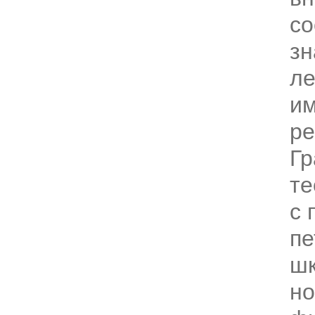
со
зн
ле
им
ре
Гр
те
с 
пе
ш
но