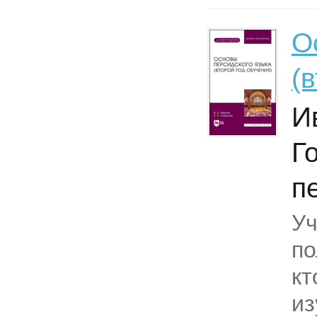
О
(
И
Г
п
Уч
по
кт
из