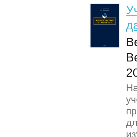
У
д
В
В
2
Н
уч
пр
дл
из