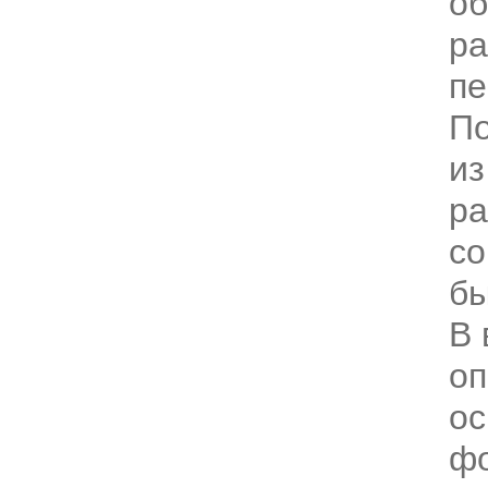
об
ра
пе
По
из
ра
со
бы
В 
оп
ос
фо