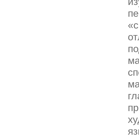
из
пе
«с
от
по
ма
сп
ма
гл
пр
х
яз