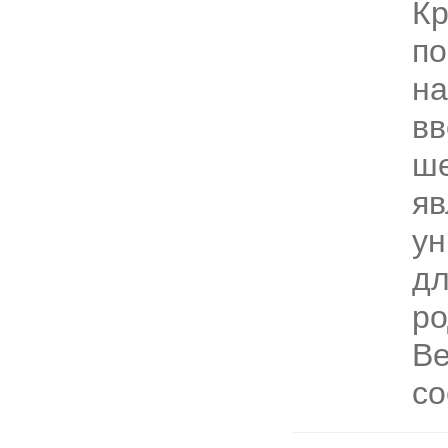
Кр
по
на
вв
ше
яв
ун
дл
ро
Ве
со