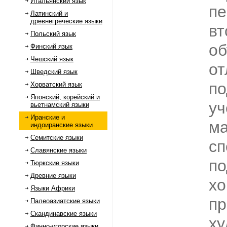
Итальянский язык
пе
Латинский и
древнегреческие языки
вт
Польский язык
об
Финский язык
Чешский язык
от
Шведский язык
по
Хорватский язык
Японский, корейский и
уч
вьетнамский языки
Иранские и
ма
индоиранские языки
Семитские языки
сп
Славянские языки
по
Тюркские языки
Древние языки
х
Языки Африки
пр
Палеоазиатские языки
Скандинавские языки
х
Финно-угорские языки