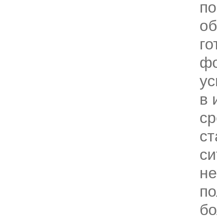
по
об
го
фо
ус
в 
ср
ст
си
н
по
б