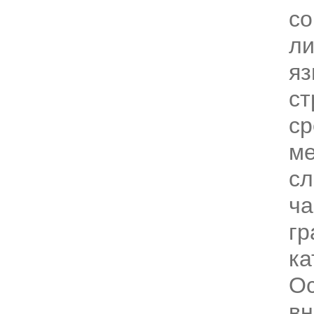
со
ли
яз
ст
ср
м
сл
ча
гр
ка
О
в