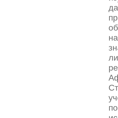
да
пр
об
на
зн
ли
р
Аф
Ст
уч
по
ис