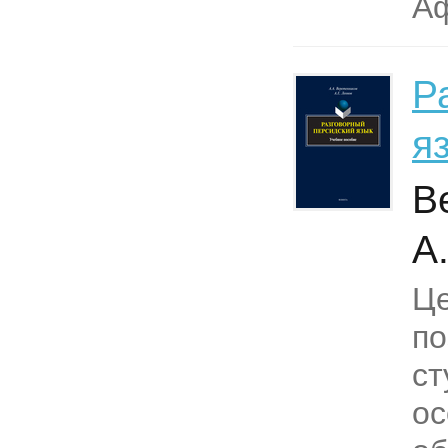
Аф
Р
я
В
А.
Це
по
ст
ос