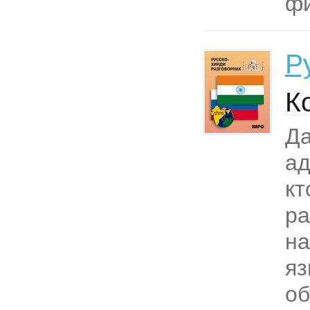
фи
Р
К
Да
ад
кт
ра
на
яз
об