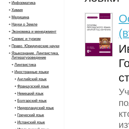
Информатика
Химия
О
Медицина
Науки о Земле
(
Экономика и менеджмент
Сервис и туризм
И
Право. Юридические науки
Языкознание. Лингвистика.
Литературоведение
Г
Лингвистика
Иностранные языки
с
Английский язык
Французский язык
Уч
Немецкий язык
по
Болгарский язык
Нидерландский язык
кт
Греческий язык
из
Испанский язык