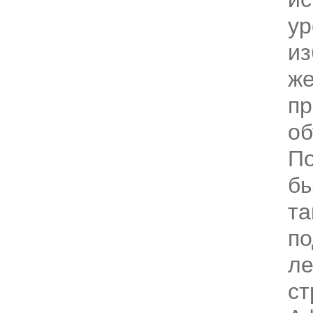
ур
из
ж
пр
об
По
бы
та
по
ле
ст