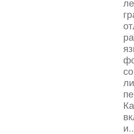
ле
гр
от
ра
яз
ф
со
ли
пе
Ка
вк
и..