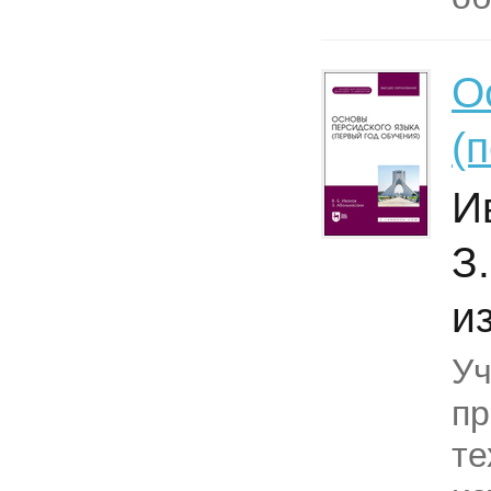
О
(
И
З
из
Уч
пр
те