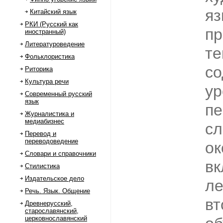
я
Китайский язык
РКИ (Русский как
пр
иностранный)
Литературоведение
те
Фольклористика
со
Риторика
Культура речи
ур
Современный русский
язык
пе
Журналистика и
медиабизнес
сл
Перевод и
переводоведение
ок
Словари и справочники
в
Стилистика
Издательское дело
ле
Речь. Язык. Общение
вт
Древнерусский,
старославянский,
церковнославянский