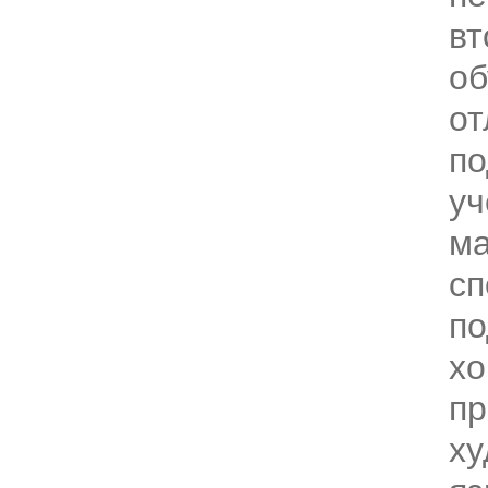
вт
об
от
по
уч
ма
сп
по
х
пр
х