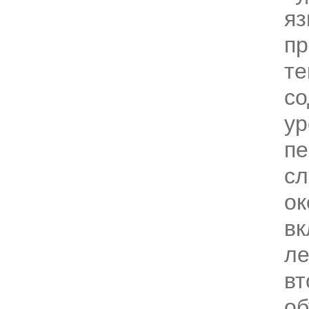
я
пр
те
со
ур
пе
сл
ок
в
ле
вт
об