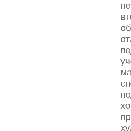
пе
вт
об
от
по
уч
ма
сп
по
х
пр
х