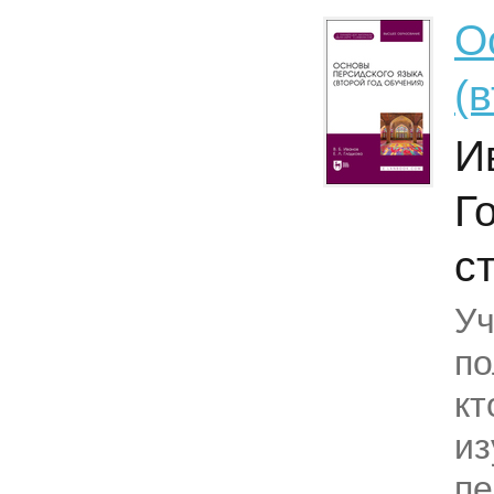
О
(
И
Г
с
Уч
по
кт
из
пе