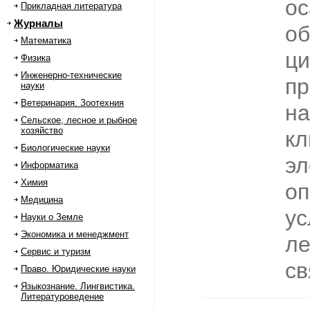
ос
Прикладная литература
Журналы
об
Математика
ци
Физика
Инженерно-технические
пр
науки
Ветеринария. Зоотехния
на
Сельское, лесное и рыбное
хозяйство
кл
Биологические науки
эл
Информатика
Химия
о
Медицина
ус
Науки о Земле
Экономика и менеджмент
ле
Сервис и туризм
св
Право. Юридические науки
Языкознание. Лингвистика.
Литературоведение