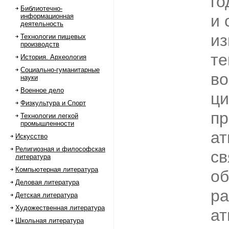
го
Библиотечно-
и 
информационная
деятельность
из
Технологии пищевых
производств
те
История. Археология
Социально-гуманитарные
во
науки
Военное дело
ц
Физкультура и Спорт
пр
Технологии легкой
промышленности
а
Искусство
Религиозная и философская
св
литература
Компьютерная литература
об
Деловая литература
ра
Детская литература
Художественная литература
а
Школьная литература