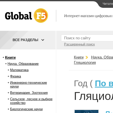
Читат
ВСЕ РАЗДЕЛЫ
Расширенный поиск
Книги
Наука. Обра
Книги
Гляциология
Наука. Образование
Математика
Физика
Год (
По 
Инженерно-технические
науки
Гляцио
Ветеринария. Зоотехния
Сельское, лесное и рыбное
хозяйство
Биологические науки