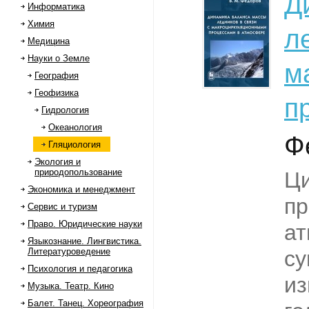
Д
Информатика
Химия
л
Медицина
Науки о Земле
м
География
Геофизика
п
Гидрология
Океанология
Ф
Гляциология
Экология и
природопользование
Ц
Экономика и менеджмент
пр
Сервис и туризм
Право. Юридические науки
ат
Языкознание. Лингвистика.
Литературоведение
с
Психология и педагогика
из
Музыка. Театр. Кино
Балет. Танец. Хореография