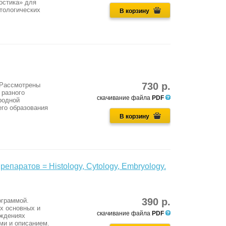
остика» для
тологических
В корзину
730 р.
 Рассмотрены
 разного
скачивание файла
PDF
родной
его образования
В корзину
епаратов = Histology, Cytology, Embryology.
390 р.
ограммой.
х основных и
скачивание файла
PDF
еждениях
ми и описанием.