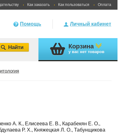
дательству
Как заказать
Как пользоваться
Оплата
Помощь
Личный кабинет
Корзина
у вас
нет товаров
цитология
енко А. К., Елисеева Е. В., Карабекян Е. О.,
бдулаева Р. Х., Княжецкая Л. О., Табунщикова