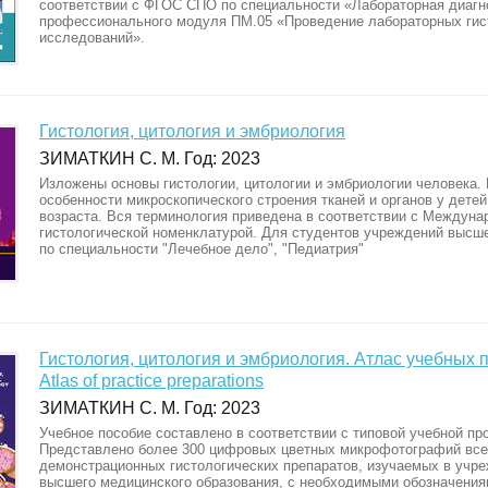
соответствии с ФГОС СПО по специальности «Лабораторная диагн
профессионального модуля ПМ.05 «Проведение лабораторных гис
исследований».
Гистология, цитология и эмбриология
ЗИМАТКИН С. М. Год: 2023
Изложены основы гистологии, цитологии и эмбриологии человека.
особенности микроскопического строения тканей и органов у детей
возраста. Вся терминология приведена в соответствии с Междуна
гистологической номенклатурой. Для студентов учреждений высш
по специальности "Лечебное дело", "Педиатрия"
Гистология, цитология и эмбриология. Атлас учебных пр
Atlas of practice preparations
ЗИМАТКИН С. М. Год: 2023
Учебное пособие составлено в соответствии с типовой учебной пр
Представлено более 300 цифровых цветных микрофотографий все
демонстрационных гистологических препаратов, изучаемых в учр
высшего медицинского образования, с необходимыми обозначения