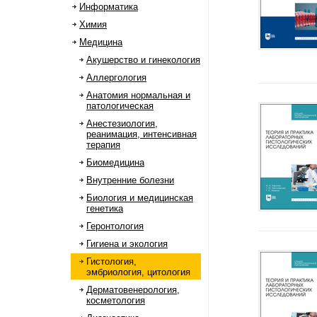
Информатика
Химия
Медицина
Акушерство и гинекология
Аллергология
Анатомия нормальная и
патологическая
Анестезиология,
реанимация, интенсивная
терапия
Биомедицина
Внутренние болезни
Биология и медицинская
генетика
Геронтология
Гигиена и экология
Гистология,
эмбриология, цитология
Дерматовенерология,
косметология