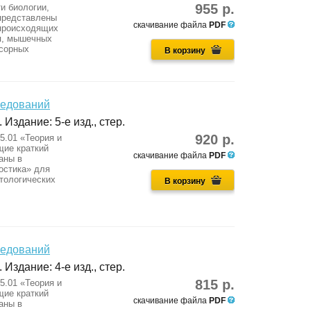
955 р.
и биологии,
 представлены
скачивание файла
PDF
 происходящих
ия, мышечных
нсорных
В корзину
ледований
 Издание: 5-е изд., стер.
920 р.
5.01 «Теория и
щие краткий
скачивание файла
PDF
аны в
остика» для
тологических
В корзину
ледований
 Издание: 4-е изд., стер.
815 р.
5.01 «Теория и
щие краткий
скачивание файла
PDF
аны в