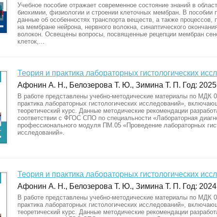
Учебное пособие отражает современное состояние знаний в област
биохимии, физиологии и строении клеточных мембран. В пособии
данные об особенностях транспорта веществ, а также процессов,
на мембране нейрона, нервного волокна, синаптического окончан
волокон. Освещены вопросы, посвященные рецепции мембран се
клеток,...
Теория и практика лабораторных гистологических исс
Афонин А. Н., Белозерова Т. Ю., Зимина Т. П. Год: 2025.
В работе представлены учебно-методические материалы по МДК 0
практика лабораторных гистологических исследований», включаю
теоретический курс. Данные методические рекомендации разработ
соответствии с ФГОС СПО по специальности «Лабораторная диагн
профессионального модуля ПМ.05 «Проведение лабораторных гис
исследований».
Теория и практика лабораторных гистологических исс
Афонин А. Н., Белозерова Т. Ю., Зимина Т. П. Год: 2024.
В работе представлены учебно-методические материалы по МДК 0
практика лабораторных гистологических исследований», включаю
теоретический курс. Данные методические рекомендации разработ