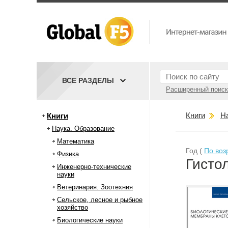
ВСЕ РАЗДЕЛЫ
Расширенный поиск
Книги
Н
Книги
Наука. Образование
Математика
Год (
По воз
Физика
Гисто
Инженерно-технические
науки
Ветеринария. Зоотехния
Сельское, лесное и рыбное
хозяйство
Биологические науки