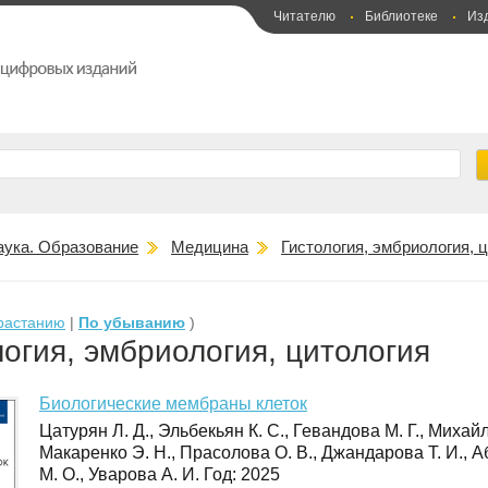
Читателю
Библиотеке
Из
аука. Образование
Медицина
Гистология, эмбриология, 
растанию
|
По убыванию
)
логия, эмбриология, цитология
Биологические мембраны клеток
Цатурян Л. Д., Эльбекьян К. С., Гевандова М. Г., Михайл
Макаренко Э. Н., Прасолова О. В., Джандарова Т. И., А
М. О., Уварова А. И. Год: 2025