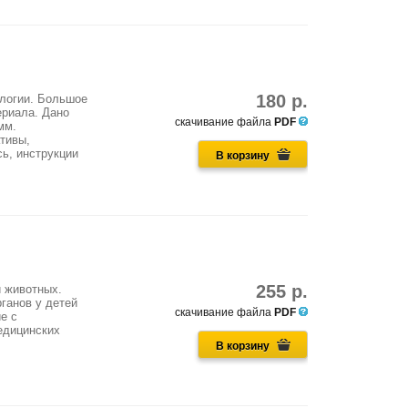
180 р.
ологии. Большое
ериала. Дано
скачивание файла
PDF
мм.
тивы,
ь, инструкции
В корзину
255 р.
и животных.
ганов у детей
скачивание файла
PDF
е с
едицинских
В корзину