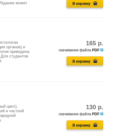
 Издание может
В корзину
165 р.
истологии
ия органов) и
скачивание файла
PDF
логия приведена
 Для студентов
м.
В корзину
130 р.
ый цикл),
ей и частной
скачивание файла
PDF
народной
в.
В корзину