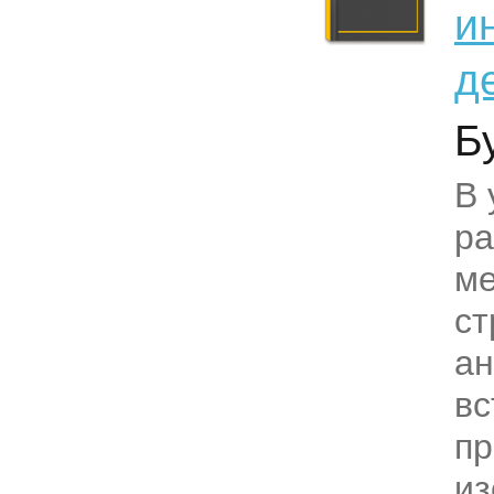
и
д
Б
В 
р
м
ст
ан
вс
пр
из