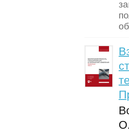
за
по
об
В
с
т
П
В
О