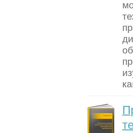
м
те
пр
ди
об
п
из
ка
П
т