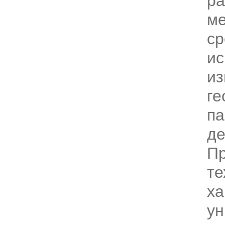
р
ме
ср
ис
из
ге
па
де
Пр
те
ха
ун