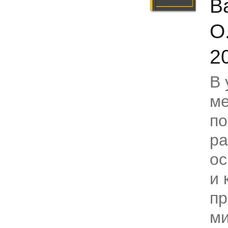
В
О
2
В 
ме
по
р
ос
и 
пр
ми