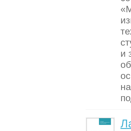
«М
из
те
ст
и 
об
о
на
по
Л