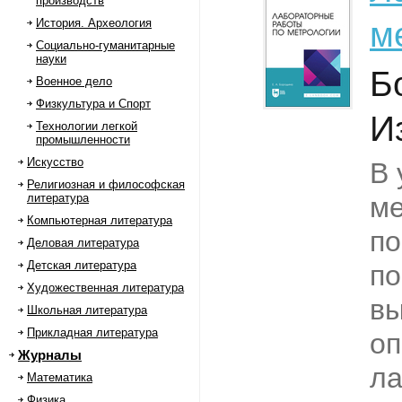
производств
м
История. Археология
Социально-гуманитарные
науки
Б
Военное дело
Физкультура и Спорт
И
Технологии легкой
промышленности
Искусство
В 
Религиозная и философская
литература
ме
Компьютерная литература
по
Деловая литература
Детская литература
по
Художественная литература
вы
Школьная литература
Прикладная литература
оп
Журналы
ла
Математика
Физика