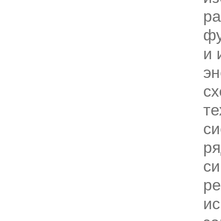
ра
ф
и 
эн
с
те
си
ря
си
ре
ис