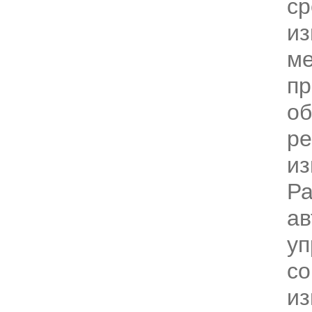
ср
из
ме
пр
об
ре
из
Р
ав
уп
со
и