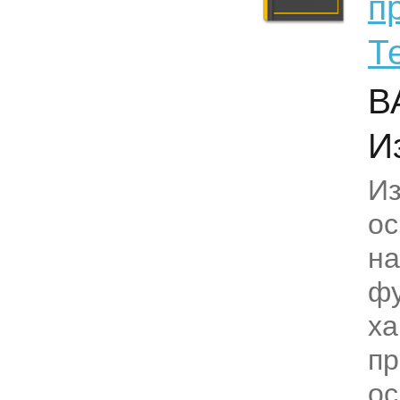
п
Т
В
И
И
ос
на
ф
ха
п
ос