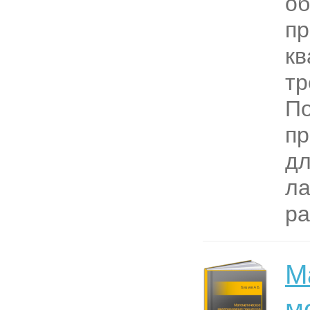
об
п
к
тр
П
пр
дл
ла
ра
М
м