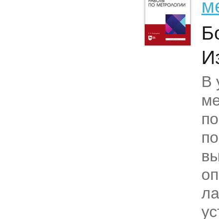
м
Б
И
В 
ме
по
по
вы
оп
ла
ус