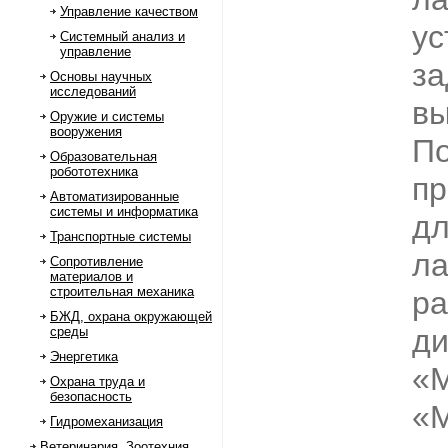
Управление качеством
ус
Системный анализ и
управление
за
Основы научных
исследований
вы
Оружие и системы
вооружения
П
Образовательная
робототехника
пр
Автоматизированные
системы и информатика
дл
Транспортные системы
ла
Сопротивление
материалов и
строительная механика
ра
БЖД, охрана окружающей
д
среды
Энергетика
«М
Охрана труда и
безопасность
«М
Гидромеханизация
Ветеринария. Зоотехния