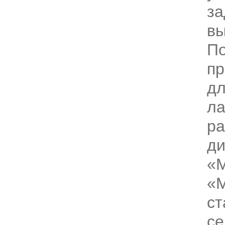
за
вы
П
пр
дл
ла
ра
д
«М
«М
ст
се