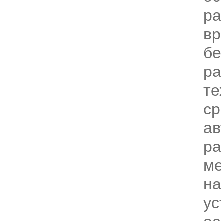
ра
в
бе
р
те
ср
ав
ра
ме
на
ус