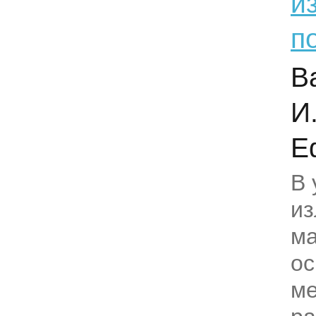
и
п
В
И
Е
В 
и
ма
о
ме