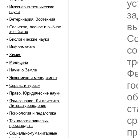
ус
Инженерно-технические
науки
за
Ветеринария. Зоотехния
вы
Сельское, лесное и рыбное
хозяйство
Со
Биологические науки
Информатика
с
Химия
тр
Медицина
Науки о Земле
Фе
Экономика и менеджмент
го
Сервис и туризм
Право. Юридические науки
об
Языкознание. Лингвистика.
Литературоведение
ст
Психология и педагогика
ср
Технологии пищевых
производств
пр
Социально-гуманитарные
науки