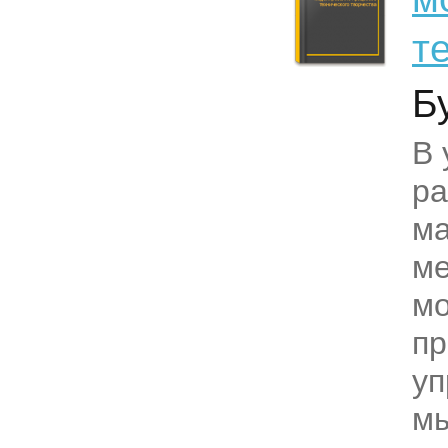
т
Б
В 
р
ма
м
м
пр
уп
м