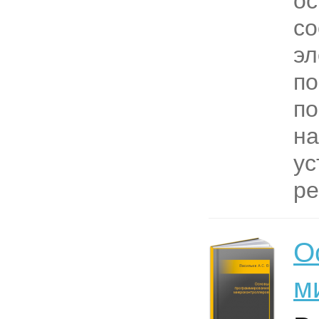
о
со
эл
по
п
на
ус
ре
О
м