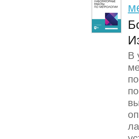
м
Б
И
В 
ме
по
по
вы
оп
ла
ус