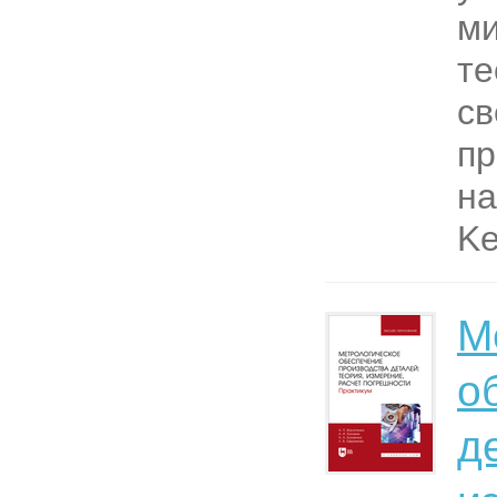
ми
те
св
пр
на
Ke
М
о
д