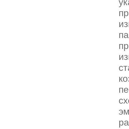
ук
пр
из
па
пр
из
ст
к
пе
с
эм
р