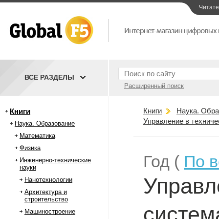
Читат
ВСЕ РАЗДЕЛЫ
Расширенный поиск
Книги
Наука. Обра
Книги
Управление в техниче
Наука. Образование
Математика
Физика
Год (
По 
Инженерно-технические
науки
Управл
Нанотехнологии
Архитектура и
строительство
систем
Машиностроение