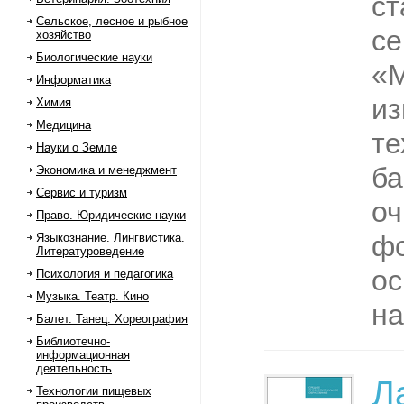
ст
Сельское, лесное и рыбное
се
хозяйство
Биологические науки
«М
Информатика
из
Химия
Медицина
те
Науки о Земле
ба
Экономика и менеджмент
Сервис и туризм
оч
Право. Юридические науки
фо
Языкознание. Лингвистика.
Литературоведение
о
Психология и педагогика
Музыка. Театр. Кино
на
Балет. Танец. Хореография
Библиотечно-
информационная
деятельность
Л
Технологии пищевых