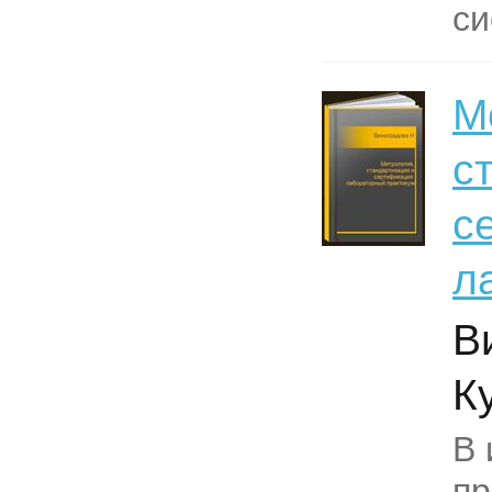
си
М
с
с
л
В
К
В 
пр