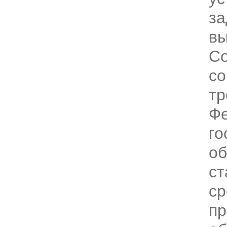
за
вы
Со
с
тр
Фе
го
об
ст
ср
пр