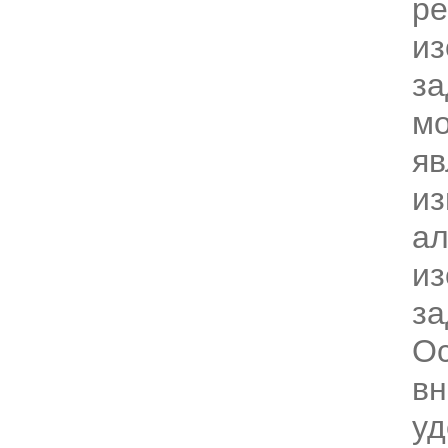
р
из
за
м
яв
из
ал
из
за
О
в
уд