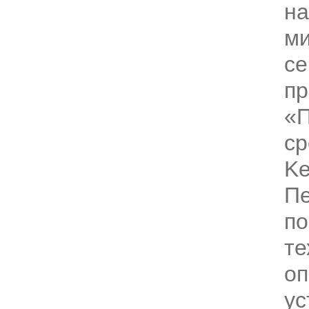
на
ми
се
пр
«
ср
Ke
Пе
по
те
оп
ус