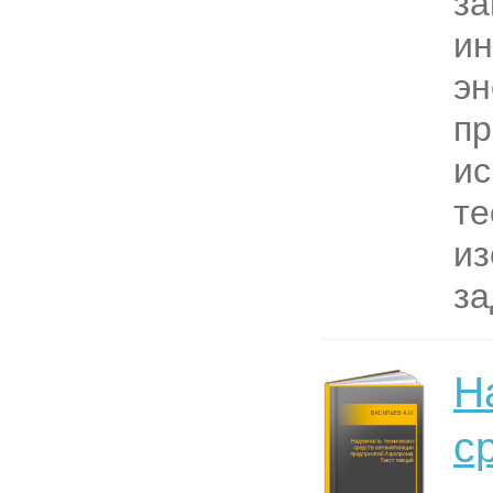
за
и
эн
пр
ис
те
из
за
Н
с