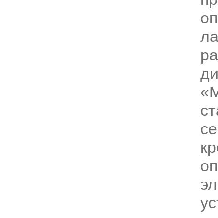
оп
ла
ра
ди
«М
ст
се
кр
оп
эл
ус