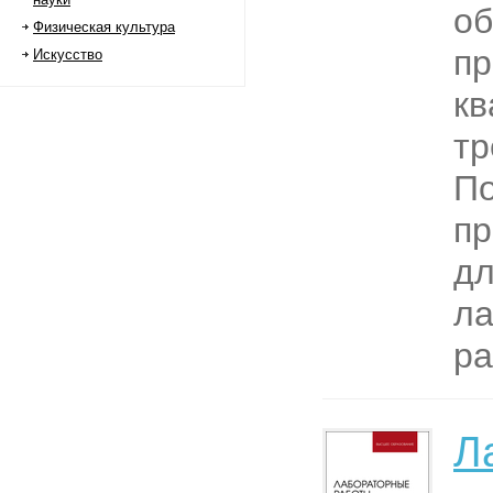
об
Физическая культура
п
Искусство
к
тр
П
пр
дл
ла
ра
Л