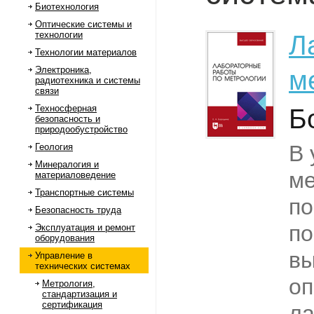
Биотехнология
Оптические системы и
технологии
Л
Технологии материалов
Электроника,
м
радиотехника и системы
связи
Техносферная
Б
безопасность и
природообустройство
В 
Геология
Минералогия и
ме
материаловедение
Транспортные системы
по
Безопасность труда
по
Эксплуатация и ремонт
оборудования
вы
Управление в
технических системах
оп
Метрология,
стандартизация и
сертификация
ла