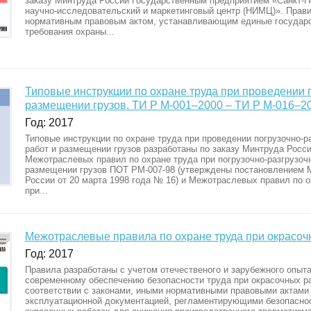
заказу Минтруда России Государственным предприятием «Санкт-П
научно-исследовательский и маркетинговый центр (НИМЦ)». Прав
нормативным правовым актом, устанавливающим единые государ
требования охраны...
Типовые инструкции по охране труда при проведении 
размещении грузов. ТИ Р М-001–2000 – ТИ Р М-016–2
Год: 2017
Типовые инструкции по охране труда при проведении погрузочно-р
работ и размещении грузов разработаны по заказу Минтруда Росси
Межотраслевых правил по охране труда при погрузочно-разгрузоч
размещении грузов ПОТ РМ-007-98 (утверждены постановлением 
России от 20 марта 1998 года № 16) и Межотраслевых правил по о
при...
Межотраслевые правила по охране труда при окрасоч
Год: 2017
Правила разработаны с учетом отечественого и зарубежного опыта
современному обеспечению безопасности труда при окрасочных ра
соответствии с законами, иными нормативными правовыми актами
эксплуатационной документацией, регламентирующими безопаснос