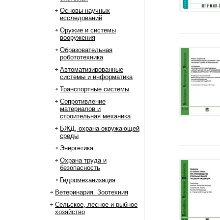
Основы научных
исследований
Оружие и системы
вооружения
Образовательная
робототехника
Автоматизированные
системы и информатика
Транспортные системы
Сопротивление
материалов и
строительная механика
БЖД, охрана окружающей
среды
Энергетика
Охрана труда и
безопасность
Гидромеханизация
Ветеринария. Зоотехния
Сельское, лесное и рыбное
хозяйство