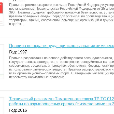
Правила противопожарного режима в Российской Федерации утве
постановлением Правительства Российской Федерации от 25 апрел
390. Правила содержат требования пожарной безопасности, уста
правила поведения людей, порядок организации производства и (
территорий, зданий, сооружений, помещений организаций и других
в целях...
Правила по охране труда при использовании химичес
Год: 1997
Правила разработаны на основе действующего законодательства,
государственных стандартов, отечественных и зарубежных матери
современных средствах и принципах обеспечения безопасности пр
использовании химических веществ. Правила распространяются н
всех организационно—правовых форм. С введением настоящих п
пересмотру нормативные правовые...
Технический регламент Tаможенного союза ТР ТС 012
работы во взрывоопасных средах (с изменениями на 2
Год: 2016