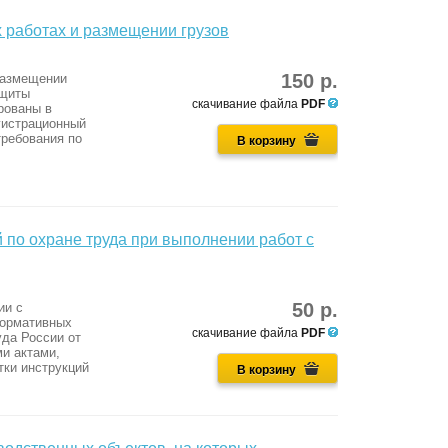
х работах и размещении грузов
150 р.
 размещении
ащиты
скачивание файла
PDF
рованы в
гистрационный
ребования по
В корзину
 по охране труда при выполнении работ с
50 р.
ии с
нормативных
скачивание файла
PDF
да России от
и актами,
тки инструкций
В корзину