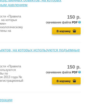
одственных объектов, на которых
чным давлением
150 р.
ости «Правила
 на которых
скачивание файла
PDF
ием»
хнологическому
лены на
В корзину
ектов, на которых используются подъемные
150 р.
ости «Правила
пользуются
скачивание файла
PDF
бы по
ря 2013 года №
регистрационный
В корзину
дерации