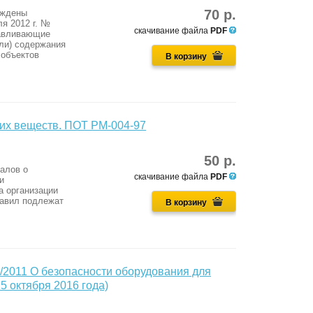
70 р.
рждены
я 2012 г. №
скачивание файла
PDF
навливающие
или) содержания
 объектов
В корзину
ких веществ. ПОТ РМ-004-97
50 р.
алов о
скачивание файла
PDF
и
а организации
равил подлежат
В корзину
/2011 О безопасности оборудования для
5 октября 2016 года)