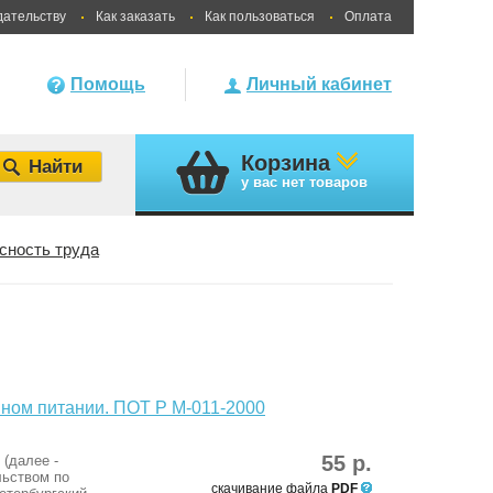
дательству
Как заказать
Как пользоваться
Оплата
Помощь
Личный кабинет
Корзина
у вас
нет товаров
сность труда
ном питании. ПОТ Р М-011-2000
55 р.
(далее -
льством по
скачивание файла
PDF