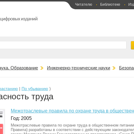
Читателю
Библиотеке
Из
аука. Образование
Инженерно-технические науки
Безопа
растанию
|
По убыванию
)
асность труда
Межотраслевые правила по охране труда в обществен
Год: 2005
Межотраслевые правила по охране труда в общественном питании 
Правила) разработаны в соответствии с действующим законодате