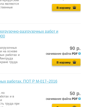
етербургский
ила являются
ственные
В корзину
погрузочно-разгрузочных работ и
000
90 р.
азгрузочных
и на основе
скачивание файла
PDF
ных работах и
Минтруда
хране труда
В корзину
ных работах. ПОТ Р М-017–2016
50 р.
 по
ботах и в
скачивание файла
PDF
 и
ть труда при