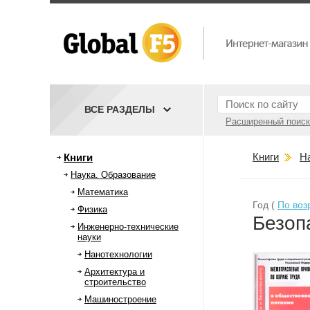
ВСЕ РАЗДЕЛЫ
Расширенный поиск
Книги
Н
Книги
Наука. Образование
Математика
Год (
По воз
Физика
Безоп
Инженерно-технические
науки
Нанотехнологии
Архитектура и
строительство
Машиностроение