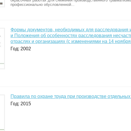
окрасочных работах для снижения производственного травматизма
профессионально обусловленной...
Формы документов, необходимых для расследования и 
и Положения об особенностях расследования несчаст
отраслях и организациях (с изменениями на 14 ноября
Год: 2002
Правила по охране труда при производстве отдельны
Год: 2015