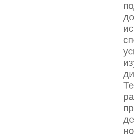
по
д
ис
сп
ус
из
ди
Те
ра
пр
д
н