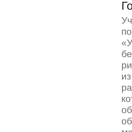
Г
Уч
по
«У
бе
ри
из
ра
ко
об
об