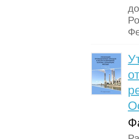
до
Ро
Фе
У
о
р
О
Ф
Р