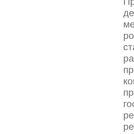
Пр
д
ме
ро
ст
р
пр
ко
пр
го
ре
ре