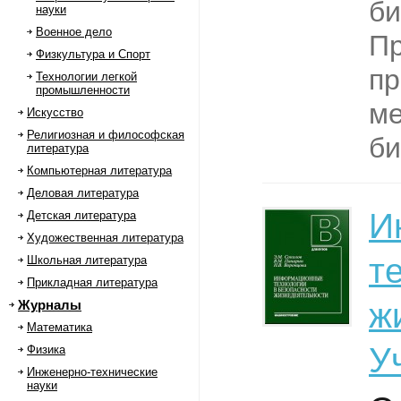
би
науки
Военное дело
П
Физкультура и Спорт
п
Технологии легкой
промышленности
ме
Искусство
Религиозная и философская
би
литература
Компьютерная литература
Деловая литература
И
Детская литература
Художественная литература
т
Школьная литература
Прикладная литература
ж
Журналы
Математика
У
Физика
Инженерно-технические
науки