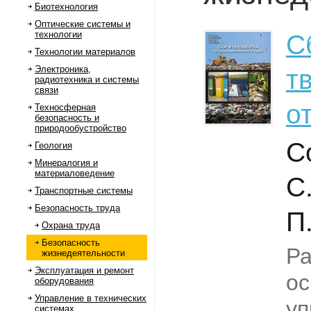
Биотехнология
Оптические системы и
технологии
С
Технологии материалов
Электроника,
т
радиотехника и системы
связи
о
Техносферная
безопасность и
природообустройство
С
Геология
Минералогия и
материаловедение
С
Транспортные системы
Безопасность труда
П
Охрана труда
Безопасность
Ра
жизнедеятельности
Эксплуатация и ремонт
о
оборудования
Управление в технических
уп
системах