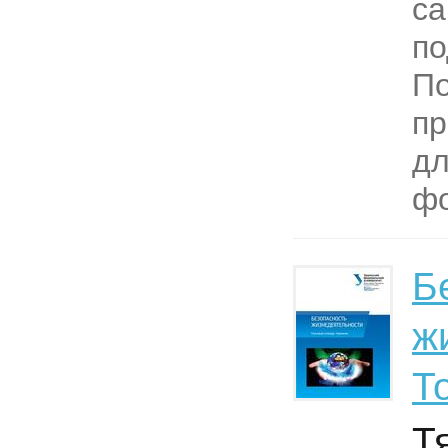
са
по
П
пр
дл
фо
Б
ж
Т
Т