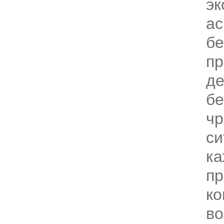
эк
ас
бе
пр
де
бе
ч
си
ка
пр
ко
во