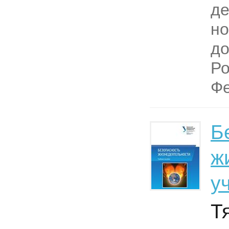
д
н
до
Ро
Фе
Б
ж
у
Т