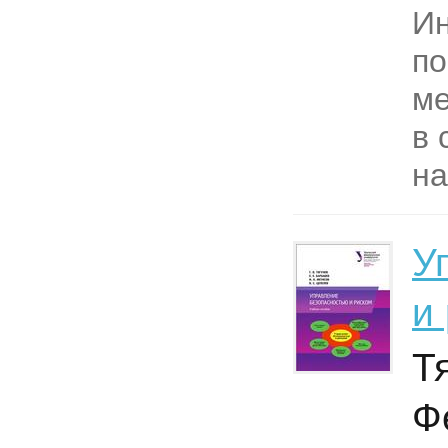
Ин
по
ме
в 
на
У
и
Т
Ф