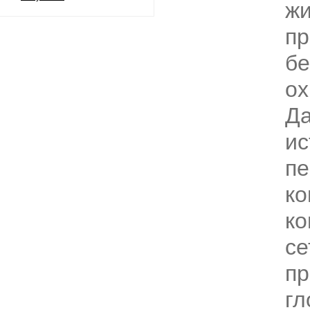
жи
пр
бе
ох
Да
ис
пе
ко
к
се
пр
гл