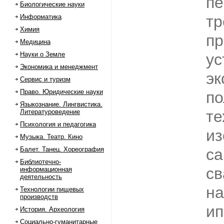
пе
Биологические науки
тр
Информатика
Химия
пр
Медицина
Науки о Земле
ус
Экономика и менеджмент
эк
Сервис и туризм
Право. Юридические науки
по
Языкознание. Лингвистика.
те
Литературоведение
Психология и педагогика
из
Музыка. Театр. Кино
Балет. Танец. Хореография
са
Библиотечно-
св
информационная
деятельность
на
Технологии пищевых
производств
ип
История. Археология
Социально-гуманитарные