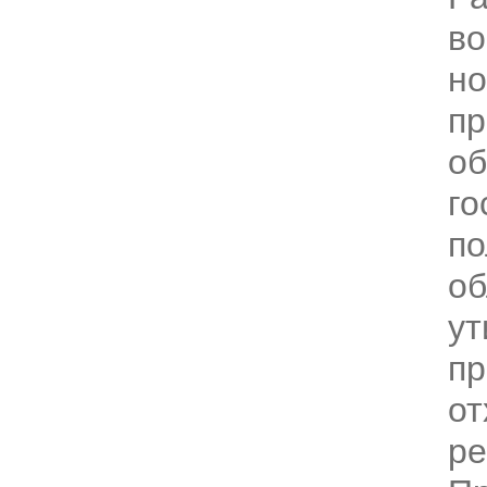
в
но
пр
об
го
по
об
ут
п
от
ре