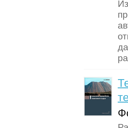
И
п
ав
от
д
ра
Т
т
Ф
Р