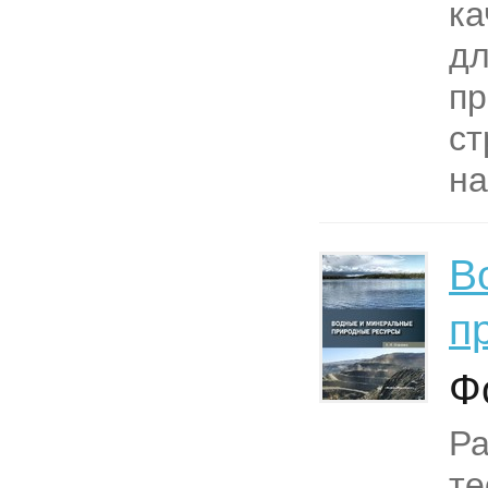
ка
дл
пр
ст
на
В
п
Ф
Р
те