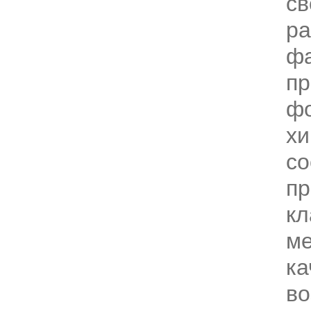
св
р
фа
пр
ф
хи
со
пр
кл
ме
ка
в