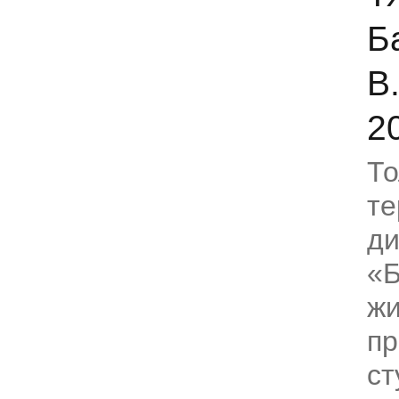
Б
В
2
То
те
ди
«Б
жи
пр
ст