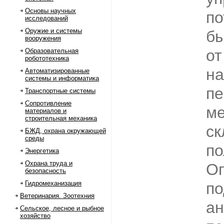
Основы научных
по
исследований
Оружие и системы
бы
вооружения
от
Образовательная
робототехника
на
Автоматизированные
системы и информатика
пе
Транспортные системы
Сопротивление
ме
материалов и
строительная механика
ск
БЖД, охрана окружающей
среды
по
Энергетика
Охрана труда и
О
безопасность
Гидромеханизация
по
Ветеринария. Зоотехния
ан
Сельское, лесное и рыбное
хозяйство