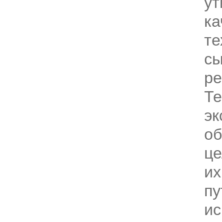
ут
ка
те
с
ре
Те
эк
об
це
их
пу
ис