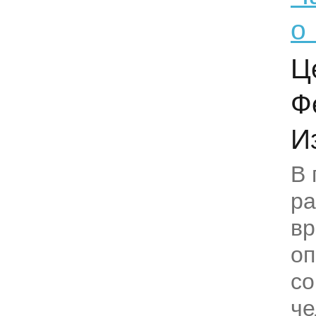
о
Ц
Ф
И
В 
ра
вр
оп
со
че