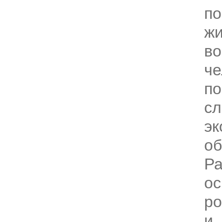
по
жи
во
че
по
с
эк
об
Р
ос
ро
и