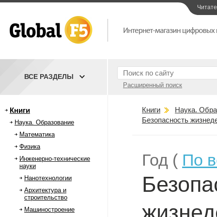
Читат
ВСЕ РАЗДЕЛЫ
Расширенный поиск
Книги
Наука. Обра
Книги
Безопасность жизнед
Наука. Образование
Математика
Физика
Год (
По 
Инженерно-технические
науки
Безопа
Нанотехнологии
Архитектура и
строительство
жизнед
Машиностроение