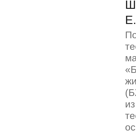
Ш
Е
По
те
ма
«Б
жи
(Б
из
те
ос