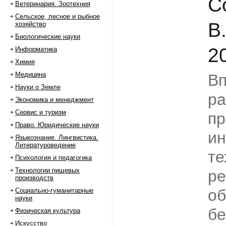
С
Ветеринария. Зоотехния
Сельское, лесное и рыбное
В
хозяйство
Биологические науки
2
Информатика
Химия
Медицина
Вп
Науки о Земле
ра
Экономика и менеджмент
Сервис и туризм
пр
Право. Юридические науки
и
Языкознание. Лингвистика.
Литературоведение
те
Психология и педагогика
Технологии пищевых
ре
производств
о
Социально-гуманитарные
науки
бе
Физическая культура
Искусство