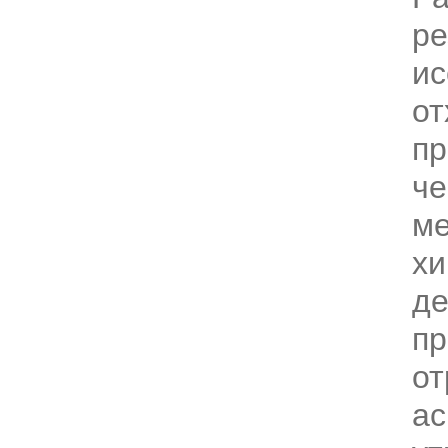
ре
ис
от
пр
че
ме
хи
д
п
от
ас