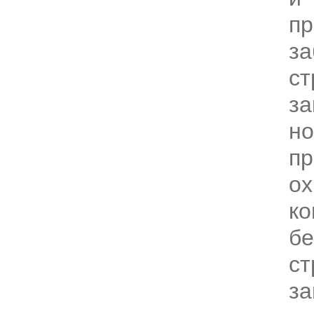
п
за
ст
за
но
пр
ох
ко
бе
ст
за