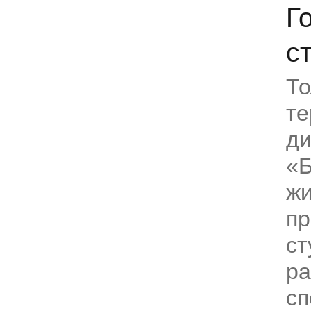
Г
с
То
те
ди
«Б
жи
пр
ст
ра
сп