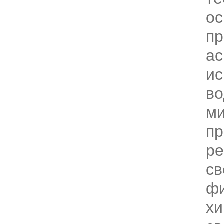
ос
п
ас
ис
во
м
п
ре
св
фи
хи