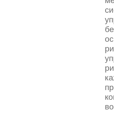
ме
с
уп
бе
ос
ри
уп
ри
ка
п
ко
во