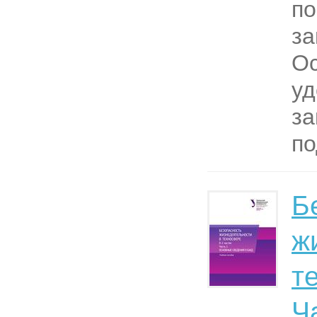
по
за
Ос
уд
з
по
Б
ж
т
Ч