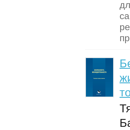
д
са
ре
пр
Б
ж
т
Тя
Б