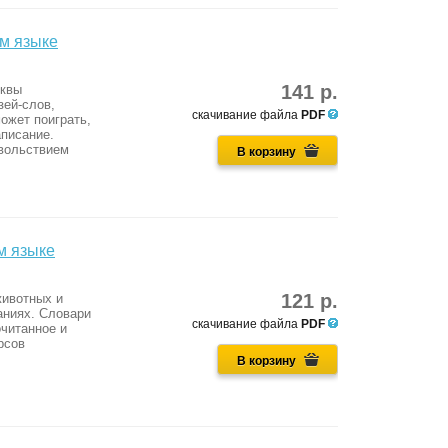
ом языке
141 р.
уквы
зей-слов,
скачивание файла
PDF
ожет поиграть,
аписание.
овольствием
В корзину
м языке
121 р.
животных и
аниях. Словари
скачивание файла
PDF
очитанное и
рсов
В корзину