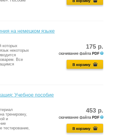
ние». Пособие
В корзину
тения на немецком языке
175 р.
й которых
 язык некоторых
скачивание файла
PDF
иводится
ловарем. Все
чащимся
В корзину
кация: Учебное пособие
453 р.
атериал
на тренировку,
скачивание файла
PDF
ой и
ние
е тестирование,
В корзину