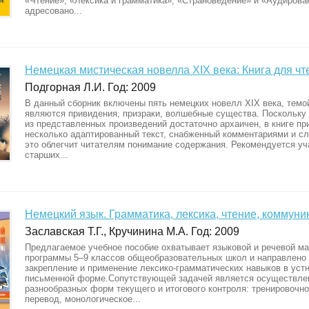
«Чтение», «Лексика и грамматика», «Страноведение» и «Аудирова
адресовано...
Немецкая мистическая новелла XIX века: Книга для ч
Подгорная Л.И. Год: 2009
В данный сборник включены пять немецких новелл XIX века, темо
являются привидения, призраки, волшебные существа. Поскольку
из представленных произведений достаточно архаичен, в книге пр
несколько адаптированный текст, снабженный комментариями и с
это облегчит читателям понимание содержания. Рекомендуется у
старших...
Немецкий язык. Грамматика, лексика, чтение, коммуни
Заславская Т.Г., Кручинина М.А. Год: 2009
Предлагаемое учебное пособие охватывает языковой и речевой м
программы 5–9 классов общеобразовательных школ и направлено 
закрепление и применение лексико-грамматических навыков в устн
письменной форме.Сопутствующей задачей является осуществле
разнообразных форм текущего и итогового контроля: тренировочно
перевод, монологическое...