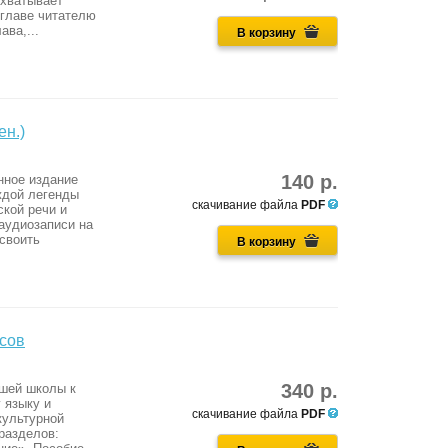
охватывает
 главе читателю
ва,...
В корзину
ен.)
140 р.
нное издание
ждой легенды
скачивание файла
PDF
кой речи и
аудиозаписи на
освоить
В корзину
ссов
340 р.
ршей школы к
 языку и
скачивание файла
PDF
культурной
 разделов: