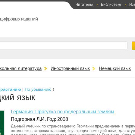
Читателю
Библиотеке
Из
кольная литература
Иностранный язык
Немецкий язык
зрастанию
|
По убыванию
)
кий язык
Германия. Прогулка по федеральным землям
Подгорная Л.И. Год: 2008
Данный учебник по страноведению Германии предназначен в перв
школьников старших классов, изучающих немецкий язык, для студ