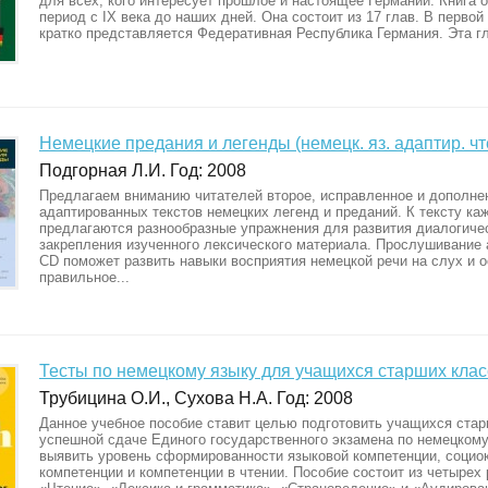
для всех, кого интересует прошлое и настоящее Германии. Книга 
период с IX века до наших дней. Она состоит из 17 глав. В первой
кратко представляется Федеративная Республика Германия. Эта гла
Немецкие предания и легенды (немецк. яз. адаптир. чт
Подгорная Л.И. Год: 2008
Предлагаем вниманию читателей второе, исправленное и дополне
адаптированных текстов немецких легенд и преданий. К тексту ка
предлагаются разнообразные упражнения для развития диалогичес
закрепления изученного лексического материала. Прослушивание 
CD поможет развить навыки восприятия немецкой речи на слух и 
правильное...
Тесты по немецкому языку для учащихся старших кла
Трубицина О.И., Сухова Н.А. Год: 2008
Данное учебное пособие ставит целью подготовить учащихся ста
успешной сдаче Единого государственного экзамена по немецкому
выявить уровень сформированности языковой компетенции, социо
компетенции и компетенции в чтении. Пособие состоит из четырех