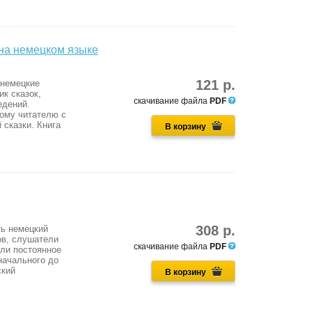
 на немецком языке
121 р.
 немецкие
ик сказок,
скачивание файла
PDF
едений.
кому читателю с
 сказки. Книга
В корзину
308 р.
ть немецкий
ов, слушатели
скачивание файла
PDF
или постоянное
 начального до
ский
В корзину