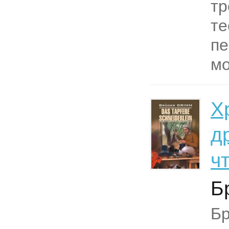
тр
те
пе
мо
Х
д
ч
Б
Бр