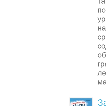
та
по
ур
на
ср
со
о
гр
ле
ма
З