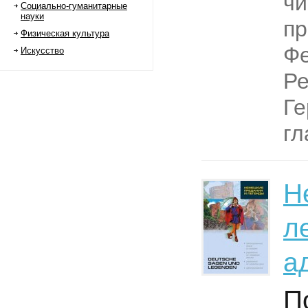
чи
Социально-гуманитарные
науки
пр
Физическая культура
Фе
Искусство
Ре
Ге
гл
Н
л
а
П