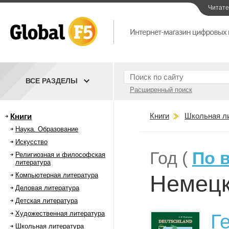
Читат
ВСЕ РАЗДЕЛЫ
Расширенный поиск
Книги
Школьная л
Книги
Наука. Образование
Искусство
Год (
По 
Религиозная и философская
литература
Немецк
Компьютерная литература
Деловая литература
Детская литература
Художественная литература
Г
Школьная литература