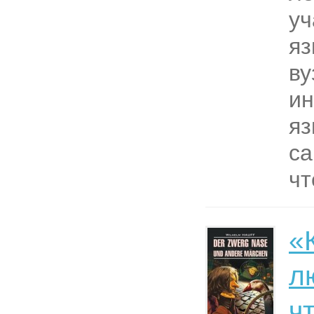
уч
яз
ву
ин
яз
са
чт
«
л
ч