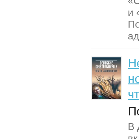
«
и 
П
ад
Н
н
ч
П
В 
вк