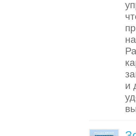
уп
чт
пр
на
Р
ка
за
и 
уд
вы
З