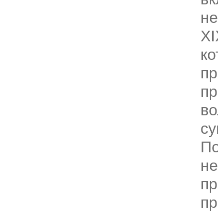
не
XI
ко
пр
пр
в
су
По
не
пр
пр