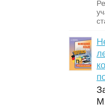
Ре
у
ст
Н
л
к
п
З
М