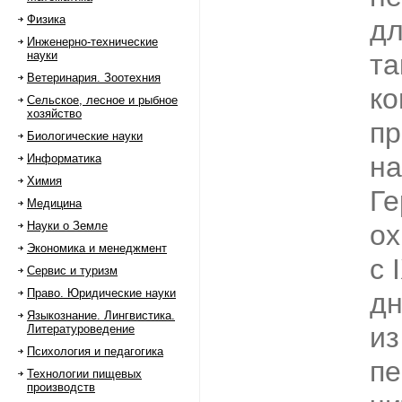
Физика
дл
Инженерно-технические
науки
та
Ветеринария. Зоотехния
ко
Сельское, лесное и рыбное
хозяйство
пр
Биологические науки
н
Информатика
Химия
Ге
Медицина
Науки о Земле
ох
Экономика и менеджмент
с 
Сервис и туризм
Право. Юридические науки
дн
Языкознание. Лингвистика.
из
Литературоведение
Психология и педагогика
пе
Технологии пищевых
производств