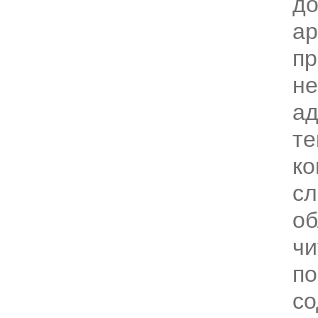
до
ар
пр
не
а
те
ко
сл
об
чи
п
со