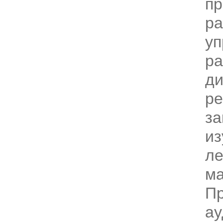
пр
ра
уп
ра
ди
ре
за
из
ле
ма
П
ау