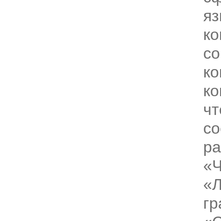
яз
ко
со
ко
ко
чт
со
ра
«Ч
«Л
гр