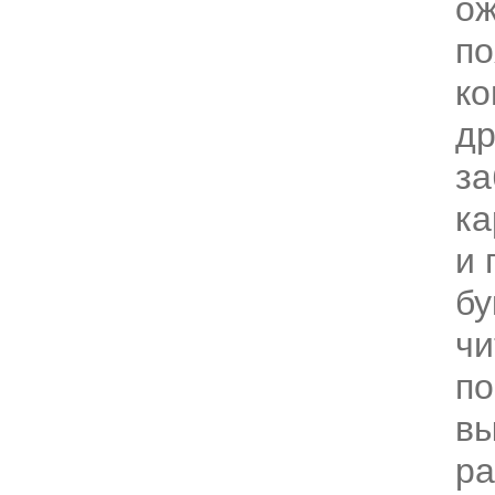
ож
по
ко
др
за
ка
и 
бу
чи
по
в
ра