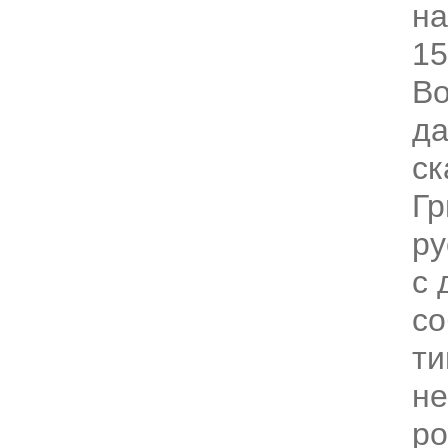
на
15
В
да
ск
Гр
ру
с 
со
ти
не
ро