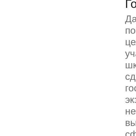
Г
Да
по
це
уч
шк
сд
го
эк
не
вы
с