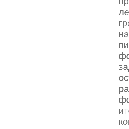
п
ле
гр
на
пи
ф
за
ос
ра
фо
ит
ко