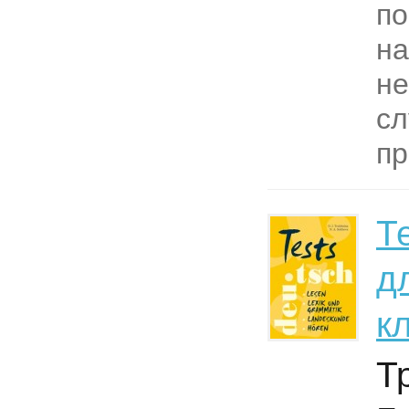
по
на
не
сл
пр
Т
д
к
Т