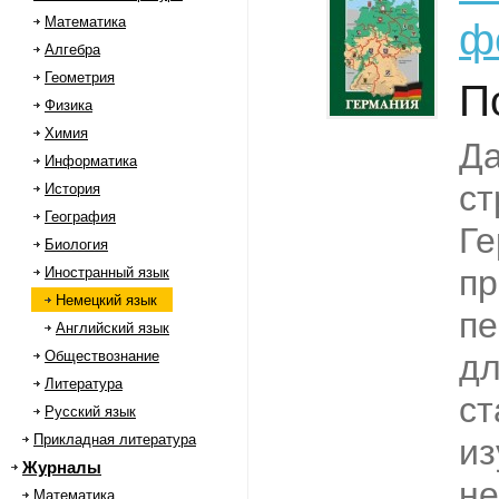
Математика
ф
Алгебра
Геометрия
П
Физика
Химия
Да
Информатика
ст
История
География
Г
Биология
пр
Иностранный язык
Немецкий язык
пе
Английский язык
Обществознание
дл
Литература
ст
Русский язык
Прикладная литература
и
Журналы
не
Математика