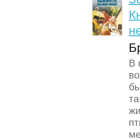
К
н
Б
В 
в
бы
та
жи
пт
ме