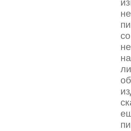
из
не
пи
со
не
на
ли
об
из
ск
ещ
пи