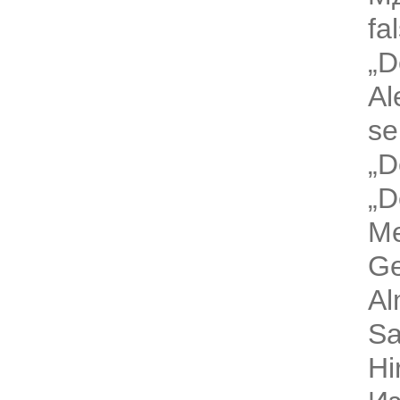
fa
„D
Al
se
„D
„D
Me
Ge
Al
S
Hi