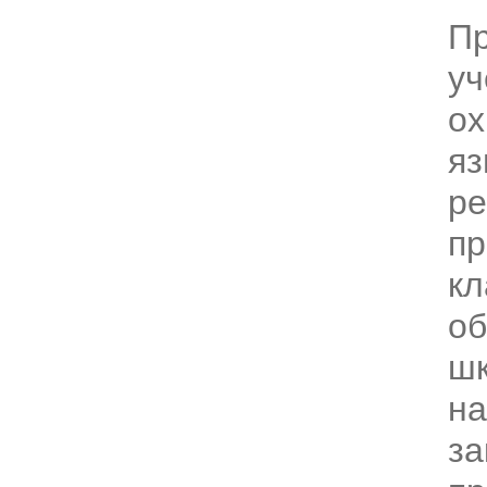
П
уч
ох
яз
ре
пр
кл
о
шк
на
за