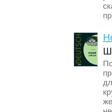
ск
пр
Н
Ш
П
пр
дл
кр
же
не