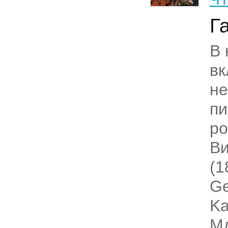
Г
В 
вк
не
пи
ро
Ви
(1
Ge
Ka
Mд