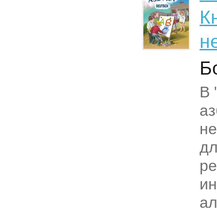
К
н
Б
В 
аз
не
дл
ре
ин
а