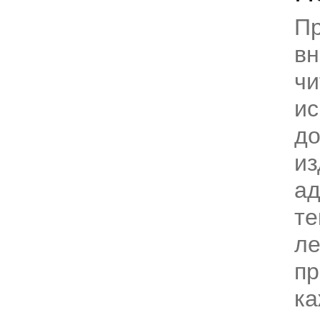
П
в
чи
ис
до
из
ад
те
ле
пр
ка