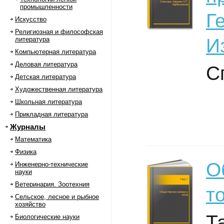
промышленности
Г
Искусство
Религиозная и философская
И
литература
Компьютерная литература
Деловая литература
С
Детская литература
Художественная литература
Школьная литература
Прикладная литература
Журналы
Математика
Физика
О
Инженерно-технические
науки
Ветеринария. Зоотехния
т
Сельское, лесное и рыбное
хозяйство
Та
Биологические науки