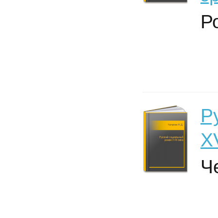
Р
Р
XV
Ч