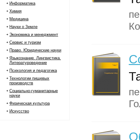
Информатика
Химия
пе
Медицина
Ко
Науки о Земле
Экономика и менеджмент
Сервис и туризм
Право. Юридические науки
С
Языкознание. Лингвистика.
Литературоведение
Психология и педагогика
Та
Технологии пищевых
производств
пе
Социально-гуманитарные
науки
Го
Физическая культура
Искусство
О