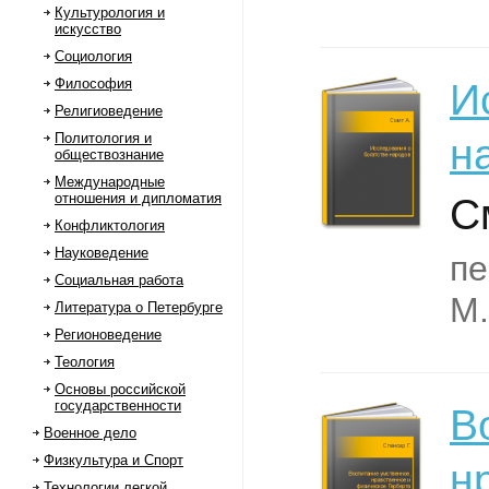
Культурология и
искусство
Социология
Философия
И
Религиоведение
Политология и
н
обществознание
Международные
отношения и дипломатия
С
Конфликтология
Науковедение
пе
Социальная работа
М.
Литература о Петербурге
Регионоведение
Теология
Основы российской
государственности
В
Военное дело
Физкультура и Спорт
н
Технологии легкой