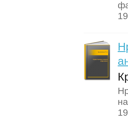
фа
19
Н
а
К
Н
на
19