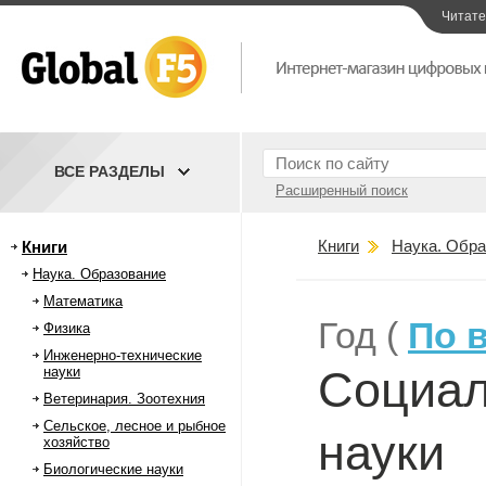
Читат
ВСЕ РАЗДЕЛЫ
Расширенный поиск
Книги
Наука. Обра
Книги
Наука. Образование
Математика
Год (
По 
Физика
Инженерно-технические
Социал
науки
Ветеринария. Зоотехния
Сельское, лесное и рыбное
науки
хозяйство
Биологические науки