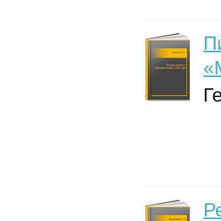
П
«
Г
Р