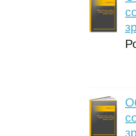
с
з
Р
О
с
з