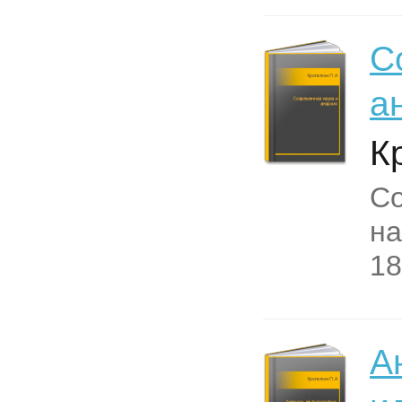
С
а
К
С
на
18
А