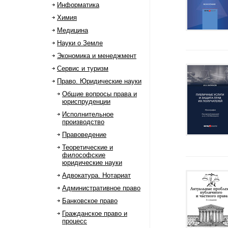
Информатика
Химия
Медицина
Науки о Земле
Экономика и менеджмент
Сервис и туризм
Право. Юридические науки
Общие вопросы права и
юриспруденции
Исполнительное
производство
Правоведение
Теоретические и
философские
юридические науки
Адвокатура. Нотариат
Административное право
Банковское право
Гражданское право и
процесс