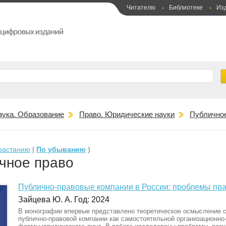
Читателю
Библиотеке
Из
аука. Образование
Право. Юридические науки
Публичное
растанию
|
По убыванию
)
чное право
Публично-правовые компании в России: проблемы пра
Зайцева Ю. А. Год: 2024
В монографии впервые представлено теоретическое осмысление 
публично-правовой компании как самостоятельной организационно