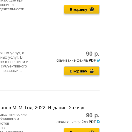
никающие при
шения и
деятельности
В корзину
90 р.
ных услуг, а
ных услуг. В
скачивание файла
PDF
ое с понятием и
 субъективного
 правовых...
В корзину
анов М. М. Год: 2022. Издание: 2-е изд.
90 р.
 аналитические
бличного и
скачивание файла
PDF
истов
тов