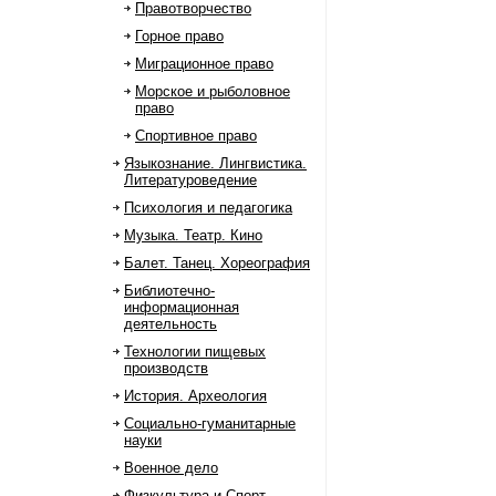
Правотворчество
Горное право
Миграционное право
Морское и рыболовное
право
Спортивное право
Языкознание. Лингвистика.
Литературоведение
Психология и педагогика
Музыка. Театр. Кино
Балет. Танец. Хореография
Библиотечно-
информационная
деятельность
Технологии пищевых
производств
История. Археология
Социально-гуманитарные
науки
Военное дело
Физкультура и Спорт