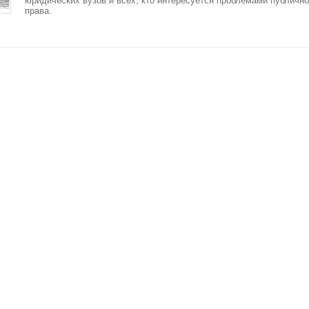
юридических вузов и всех, кто интересуется проблемами публично
права.