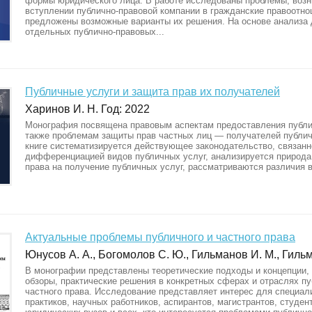
формы юридического лица. В работе исследованы проблемы, воз
вступлении публично-правовой компании в гражданские правоотно
предложены возможные варианты их решения. На основе анализа 
отдельных публично-правовых...
Публичные услуги и защита прав их получателей
Харинов И. Н. Год: 2022
Монография посвящена правовым аспектам предоставления публич
также проблемам защиты прав частных лиц — получателей публич
книге систематизируется действующее законодательство, связанн
дифференциацией видов публичных услуг, анализируется природа
права на получение публичных услуг, рассматриваются различия в
Актуальные проблемы публичного и частного права
Юнусов А. А., Богомолов С. Ю., Гильманов И. М., Гильм
В монографии представлены теоретические подходы и концепции,
обзоры, практические решения в конкретных сферах и отраслях пу
частного права. Исследование представляет интерес для специал
практиков, научных работников, аспирантов, магистрантов, студен