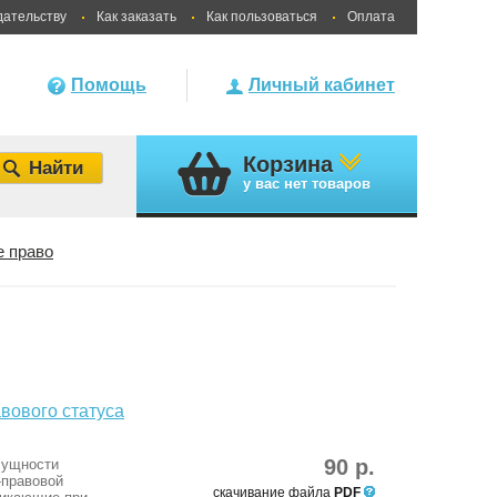
дательству
Как заказать
Как пользоваться
Оплата
Помощь
Личный кабинет
Корзина
у вас
нет товаров
 право
вового статуса
90 р.
сущности
-правовой
скачивание файла
PDF