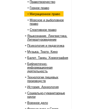
Правотворчество
Горное право
Миграционное право
Морское и рыболовное
право
Спортивное право
Языкознание. Лингвистика.
Литературоведение
Психология и педагогика
Музыка. Театр. Кино
Балет. Танец. Хореография
Библиотечно-
информационная
деятельность
Технологии пищевых
производств
История. Археология
Социально-гуманитарные
науки
Военное дело
Физкультура и Спорт