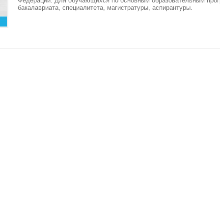
Федерации. Для обучающихся по основным образовательным про
бакалавриата, специалитета, магистратуры, аспирантуры.