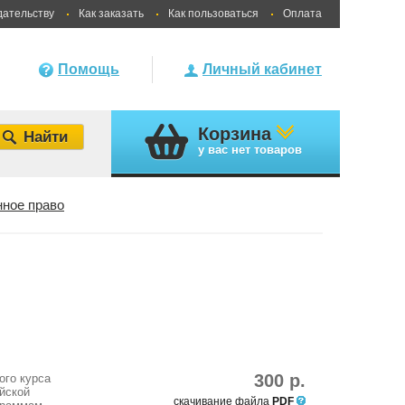
дательству
Как заказать
Как пользоваться
Оплата
Помощь
Личный кабинет
Корзина
у вас
нет товаров
ное право
300 р.
ого курса
йской
скачивание файла
PDF