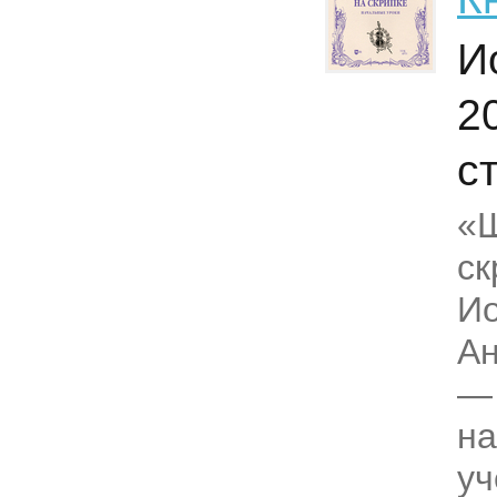
И
2
с
«Ш
ск
Ио
Ан
— 
на
уч