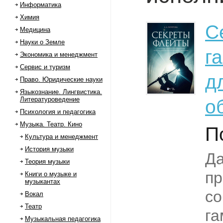
Информатика
Химия
С
Медицина
Науки о Земле
г
Экономика и менеджмент
Сервис и туризм
д
Право. Юридические науки
Языкознание. Лингвистика.
Литературоведение
о
Психология и педагогика
Музыка. Театр. Кино
П
Культура и менеджмент
История музыки
Да
Теория музыки
пр
Книги о музыке и
музыкантах
со
Вокал
Театр
га
Музыкальная педагогика