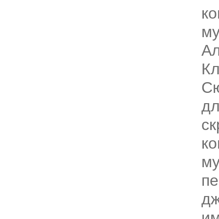
ко
му
Ал
Кл
Сю
дл
ск
ко
му
пе
дж
им