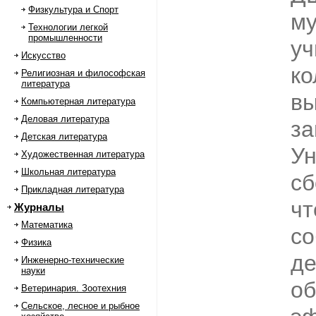
Физкультура и Спорт
м
Технологии легкой
промышленности
уч
Искусство
ко
Религиозная и философская
литература
вы
Компьютерная литература
Деловая литература
за
Детская литература
Ун
Художественная литература
Школьная литература
сб
Прикладная литература
чт
Журналы
Математика
со
Физика
д
Инженерно-технические
науки
об
Ветеринария. Зоотехния
Сельское, лесное и рыбное