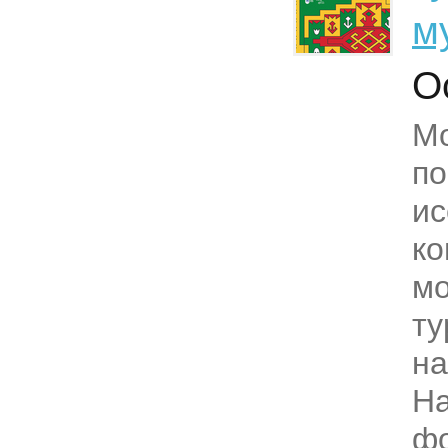
м
О
М
п
и
ко
мо
ту
на
На
ф