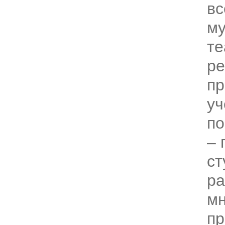
вс
му
те
ре
пр
уч
по
– 
ст
ра
мн
пр