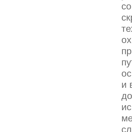
с
ск
те
ох
пр
пу
ос
и 
до
ис
ме
с