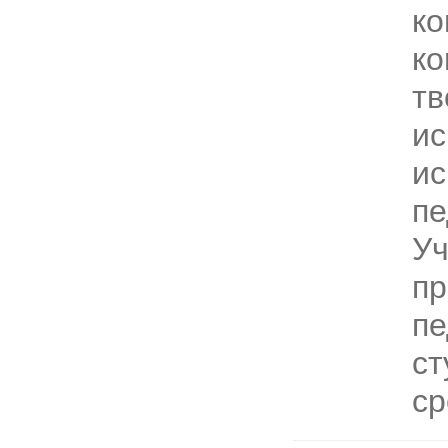
ко
ко
тв
ис
ис
пе
Уч
пр
пе
ст
ср