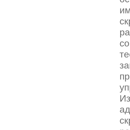
им
ск
ра
со
те
за
пр
уп
И
ад
ск