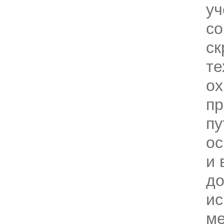
уч
с
ск
те
ох
пр
пу
ос
и 
до
ис
ме