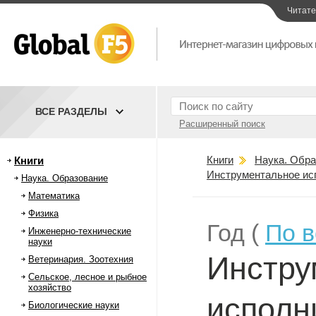
Читат
ВСЕ РАЗДЕЛЫ
Расширенный поиск
Книги
Наука. Обра
Книги
Инструментальное ис
Наука. Образование
Математика
Физика
Год (
По 
Инженерно-технические
науки
Инстру
Ветеринария. Зоотехния
Сельское, лесное и рыбное
хозяйство
исполн
Биологические науки