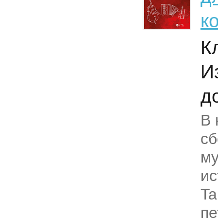
к
К
И
д
В 
сб
м
ис
Ta
пе