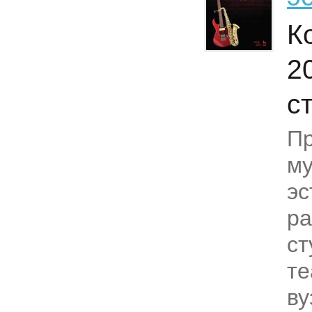
К
2
с
Пр
м
эс
ра
ст
те
ву