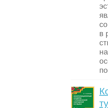
эс
яв
со
в 
ст
н
ос
по
К
т