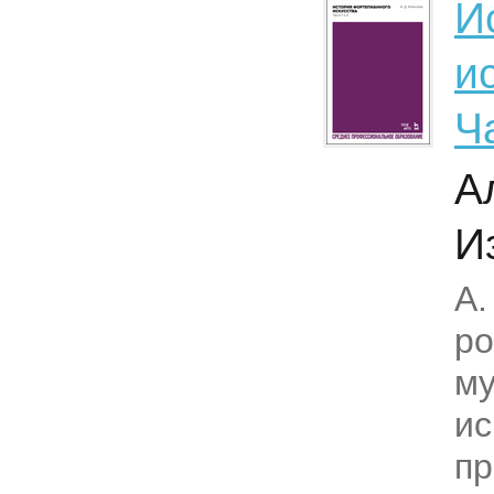
И
и
Ч
А
И
А.
ро
му
ис
пр