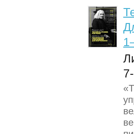
Т
Д
1
Л
7-
«Т
уп
ве
ве
пи