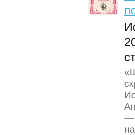
п
И
2
с
«Ш
ск
Ио
Ан
— 
на