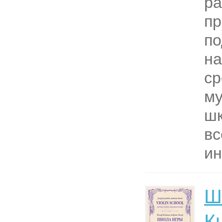
ра
п
по
на
ср
м
шк
в
ин
Ш
К