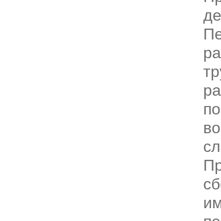
де
Пе
ра
тр
ра
по
во
сл
П
сб
им