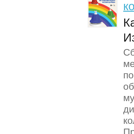
к
К
И
Сб
ме
по
об
м
ди
ко
Пр