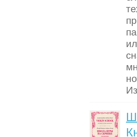
те
пр
па
ил
с
м
но
Из
Ш
К