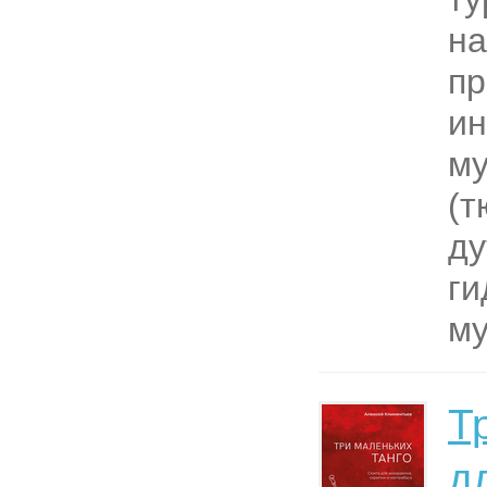
на
п
ин
му
(т
ду
ги
му
Т
д