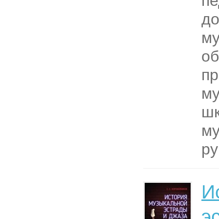
пе
до
му
об
пр
м
шк
м
ру
И
э