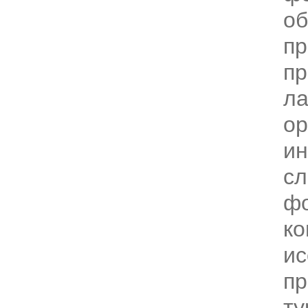
об
пр
пр
ла
ор
ин
сл
ф
ко
и
пр
ту