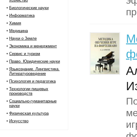
э
хозяйство
Биологические науки
пр
Информатика
Химия
Медицина
М
Науки о Земле
Экономика и менеджмент
ф
Сервис и туризм
Право. Юридические науки
А
Языкознание. Лингвистика.
Литературоведение
Психология и педагогика
И
Технологии пищевых
производств
По
Социально-гуманитарные
науки
ме
Физическая культура
Искусство
иг
ф