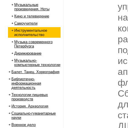
уп
Музыкальные
произведения. Ноты
на
Кино и телевидение
Самоучители
ко
Инструментальное
исполнительство
ра
Музыка современного
Петербурга
п
Дирижирование
ис
Музыкально-
компьютерные технологии
ап
Балет. Танец. Хореография
Библиотечно-
фл
информационная
деятельность
Сб
Технологии пищевых
производств
дл
История. Археология
ст
Социально-гуманитарные
науки
Д
Военное дело