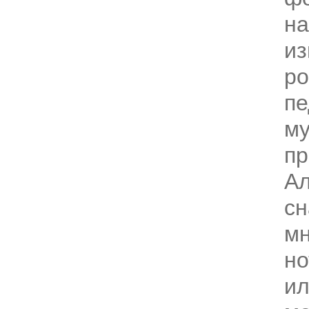
на
из
ро
пе
му
пр
Ал
с
м
но
и