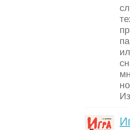
с
те
пр
па
ил
с
м
но
Из
И