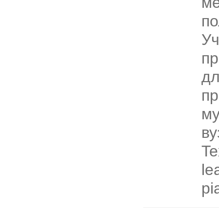
ме
по
Уч
пр
дл
пр
м
ву
Te
le
pi