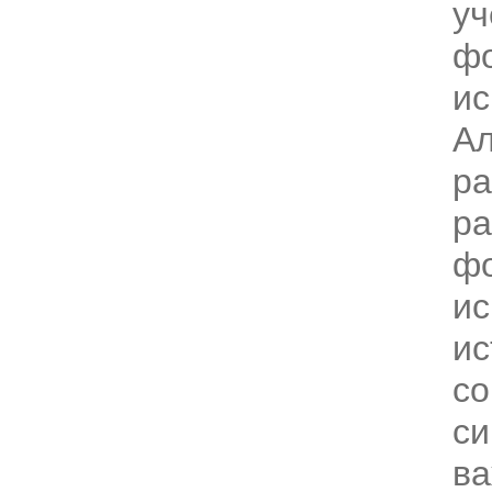
уч
фо
ис
Ал
ра
ра
фо
ис
ис
со
си
в