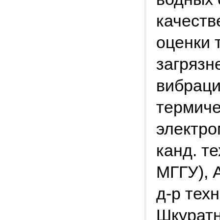
качеств
оценки 
загрязн
вибраци
термиче
электро
канд. т
МГГУ), 
д-р тех
Шкуратн