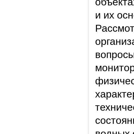
объекта
и их ос
Рассмот
организ
вопросы
монитор
физичес
характе
техниче
состоян
водных 