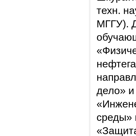
техн. н
МГГУ). 
обучающ
«Физиче
нефтега
направл
дело» и
«Инжен
среды» 
«Защит