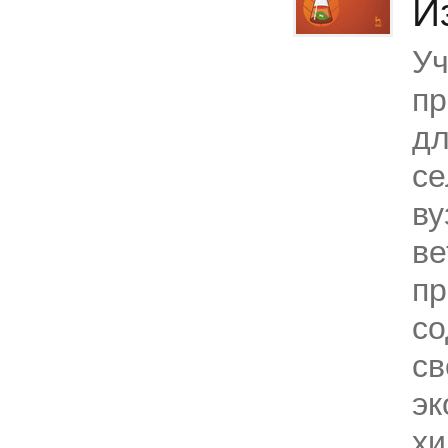
И
Уч
пр
дл
се
ву
ве
пр
со
св
эк
х