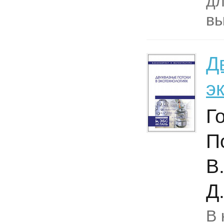
дл
вы
Д
э
Г
П
В
Д.
В 