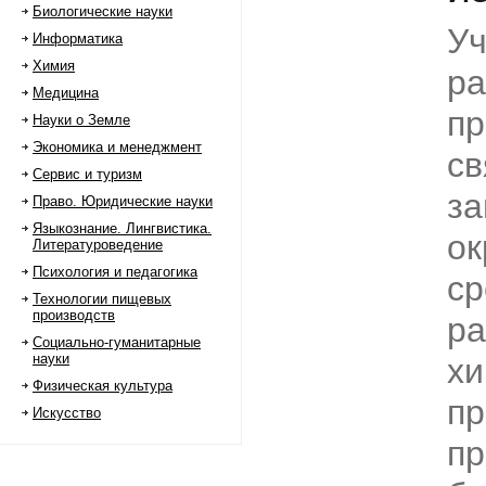
Биологические науки
Уч
Информатика
Химия
ра
Медицина
пр
Науки о Земле
Экономика и менеджмент
св
Сервис и туризм
за
Право. Юридические науки
Языкознание. Лингвистика.
о
Литературоведение
Психология и педагогика
ср
Технологии пищевых
производств
ра
Социально-гуманитарные
науки
хи
Физическая культура
пр
Искусство
пр