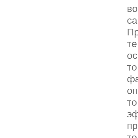
во
са
П
те
ос
то
фа
о
то
э
п
то