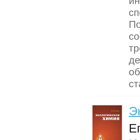
и
сп
П
со
тр
де
об
ст
Э
Е