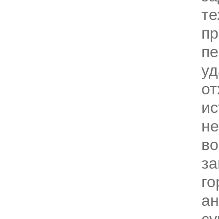
те
пр
пе
уд
от
ис
не
во
за
го
ан