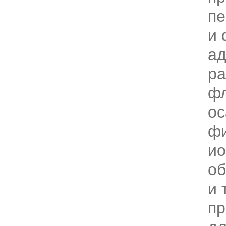
пе
и 
ад
ра
фл
ос
фи
ио
об
и 
пр