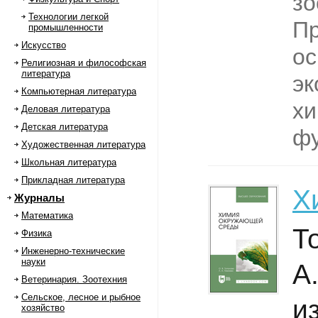
зо
Технологии легкой
П
промышленности
Искусство
ос
Религиозная и философская
литература
эк
Компьютерная литература
хи
Деловая литература
Детская литература
фу
Художественная литература
Школьная литература
Прикладная литература
Х
Журналы
Математика
Т
Физика
Инженерно-технические
науки
А
Ветеринария. Зоотехния
Сельское, лесное и рыбное
из
хозяйство