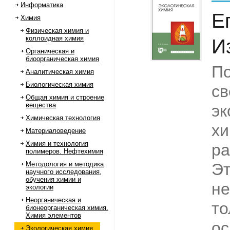
Информатика
Е
Химия
Физическая химия и
коллоидная химия
И
Органическая и
биоорганическая химия
По
Аналитическая химия
Биологическая химия
св
Общая химия и строение
вещества
эк
Химическая технология
хи
Материаловедение
Химия и технология
ра
полимеров. Нефтехимия
Методология и методика
Эт
научного исследования,
обучения химии и
не
экологии
Неорганическая и
то
бионеорганическая химия.
Химия элементов
ос
Экологическая химия