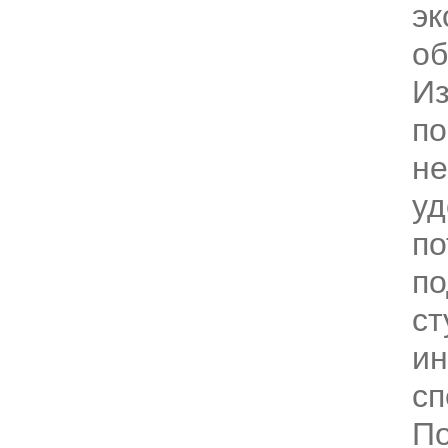
эк
об
Из
по
н
уд
по
по
ст
и
сп
По