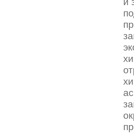
и 
по
пр
за
эк
хи
от
хи
ас
за
о
пр