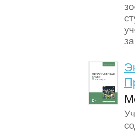
зо
ст
уч
за
Э
П
М
Уч
со