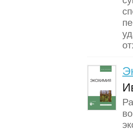
с
сп
пе
уд
от
Э
И
Р
в
эк