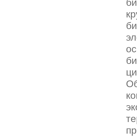
би
кр
би
эл
о
би
ци
О
ко
эк
те
пр