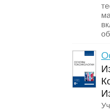
те
ма
вк
об
О
Из
К
И
Уч