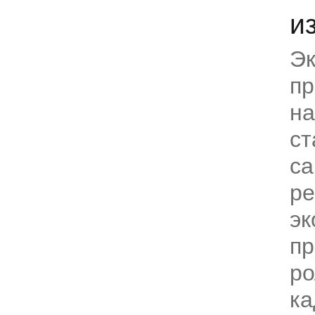
из
Эк
пр
на
ст
са
р
эк
пр
ро
ка