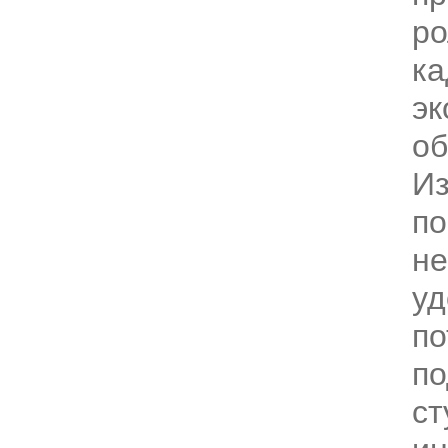
ро
ка
эк
об
Из
по
н
уд
по
по
ст