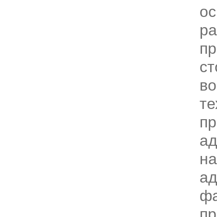
ос
ра
пр
ст
во
те
пр
ад
на
ад
ф
пр