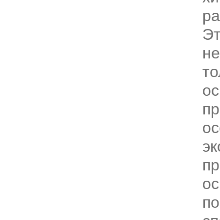
ра
Эт
не
то
ос
пр
ос
эк
пр
ос
по