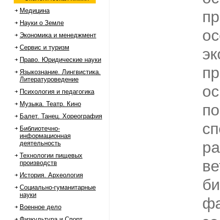
Медицина
пр
Науки о Земле
ос
Экономика и менеджмент
Сервис и туризм
эк
Право. Юридические науки
пр
Языкознание. Лингвистика.
Литературоведение
ос
Психология и педагогика
Музыка. Театр. Кино
по
Балет. Танец. Хореография
сп
Библиотечно-
информационная
ра
деятельность
Технологии пищевых
ве
производств
История. Археология
би
Социально-гуманитарные
науки
фа
Военное дело
Физкультура и Спорт