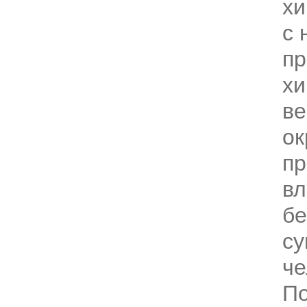
хи
с 
п
хи
ве
о
пр
вл
бе
су
че
По