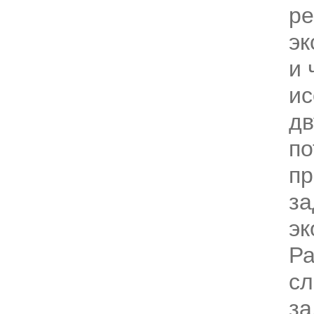
ре
эк
и 
ис
д
по
пр
за
эк
Р
с
за