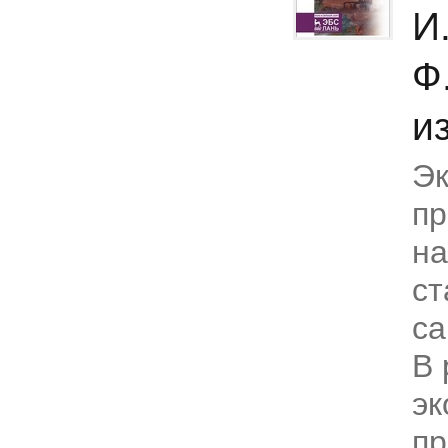
И
Ф
из
Эк
пр
на
ст
са
В
эк
пр