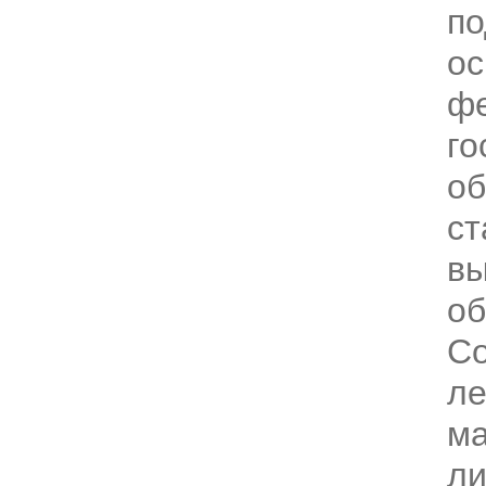
по
ос
ф
го
об
ст
в
об
Со
л
ма
ли