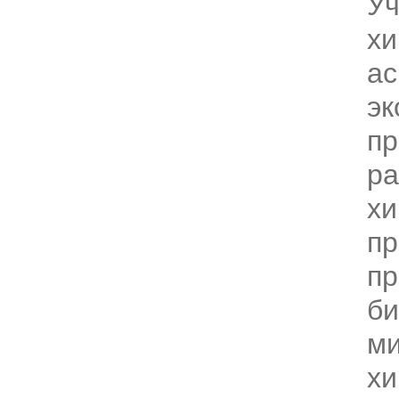
Уч
хи
ас
эк
пр
ра
хи
пр
пр
би
ми
хи