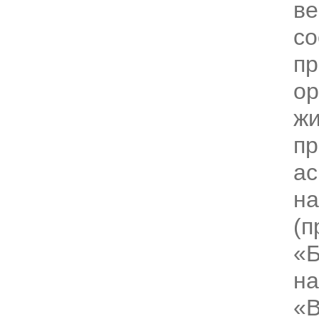
ве
со
пр
ор
жи
пр
ас
н
(п
«Б
на
«В