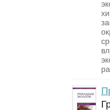
эк
хи
за
о
ср
вл
эк
ра
П
Г