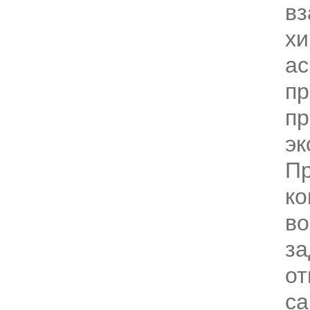
вз
хи
ас
п
пр
эк
П
ко
во
за
от
са