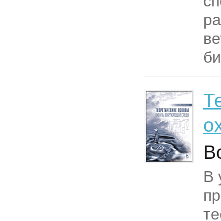
сп
ра
ве
би
Т
о
В
В 
п
те