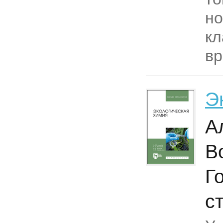
но
кл
вр
Э
А
В
Г
с