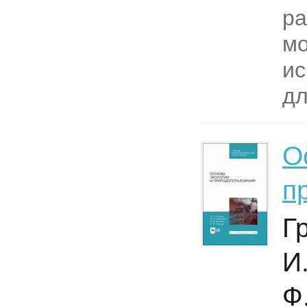
ра
мо
ис
дл
О
п
Г
И
Ф