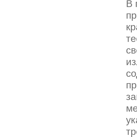
В 
пр
кр
те
св
из
со
пр
за
ме
ук
тр