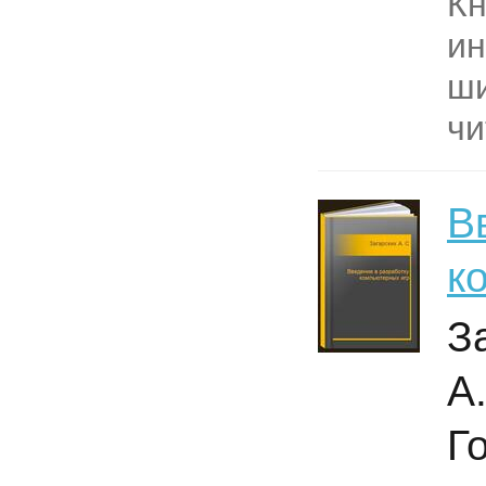
Кн
ин
ши
чи
В
к
З
А
Г