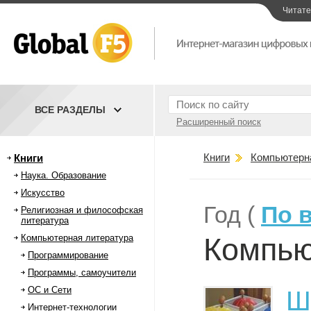
Читат
ВСЕ РАЗДЕЛЫ
Расширенный поиск
Книги
Компьютерн
Книги
Наука. Образование
Искусство
Год (
По 
Религиозная и философская
литература
Компью
Компьютерная литература
Программирование
Программы, самоучители
ОС и Сети
Ш
Интернет-технологии