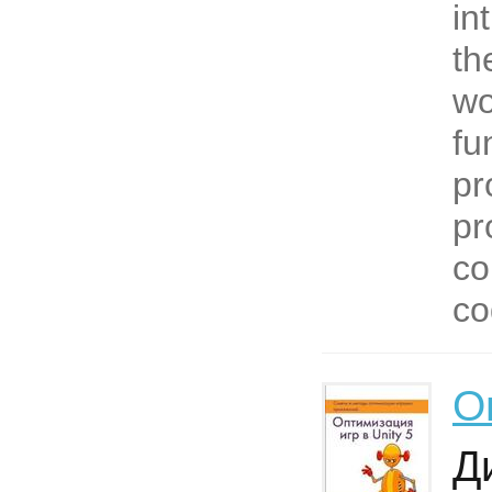
in
th
wo
fu
pr
pr
co
co
О
Д