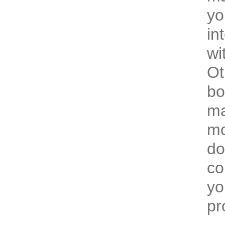
yo
in
wi
Ot
bo
ma
mo
do
co
yo
pr