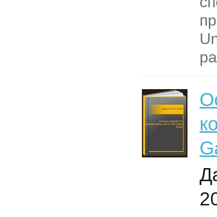
сп
пр
Un
ра
О
к
G
Д
2