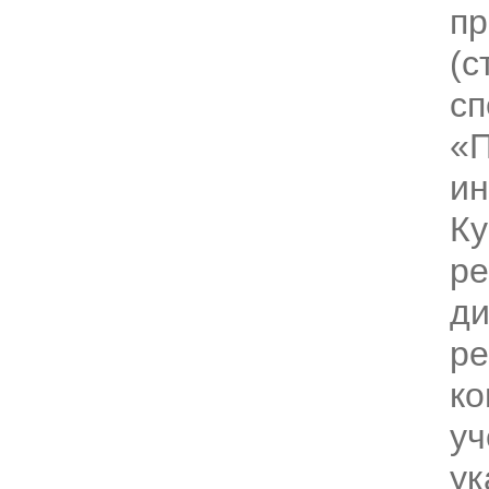
пр
(с
сп
«
ин
Ку
ре
д
ре
ко
уч
ук