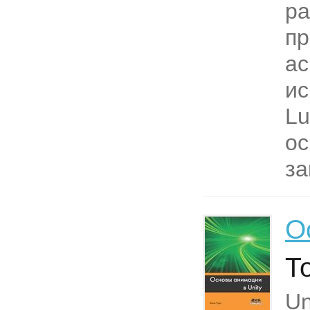
ра
пр
ас
ис
Lu
ос
за
О
Т
Un