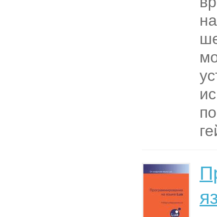
вр
на
ше
м
ус
ис
по
ге
П
я