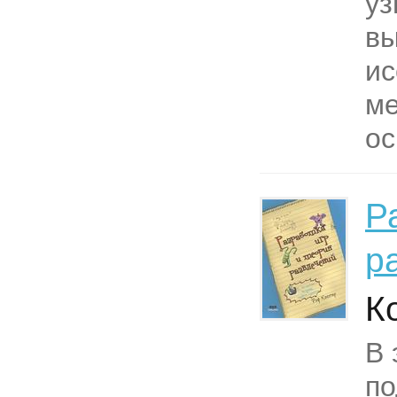
уз
вы
ис
ме
ос
Р
р
К
В 
по