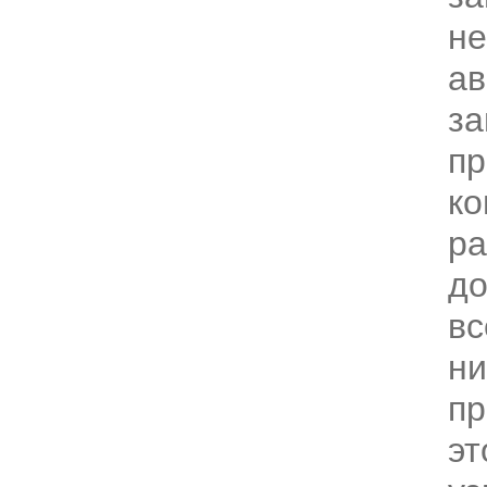
н
ав
з
пр
ко
ра
до
вс
ни
пр
эт