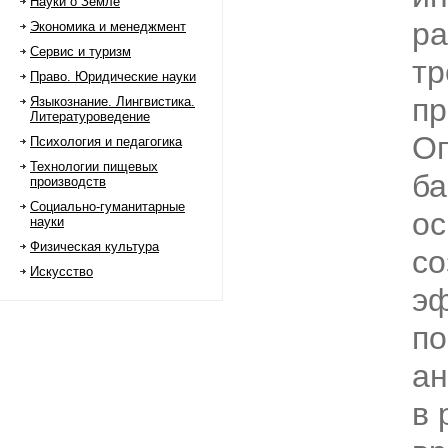
Науки о Земле
ра
Экономика и менеджмент
Сервис и туризм
тр
Право. Юридические науки
пр
Языкознание. Лингвистика.
Литературоведение
О
Психология и педагогика
Технологии пищевых
ба
производств
Социально-гуманитарные
ос
науки
Физическая культура
со
Искусство
эф
по
ан
в 