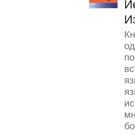
И
И
Кн
од
по
вс
яз
яз
ис
мн
б