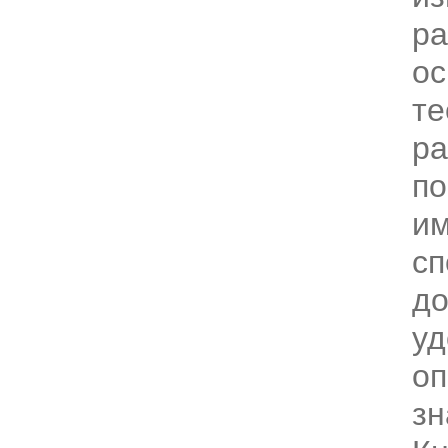
ра
ос
те
ра
по
и
сп
до
уд
оп
зн