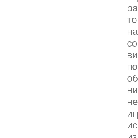
ра
то
на
с
ви
по
об
ни
н
иг
ис
из