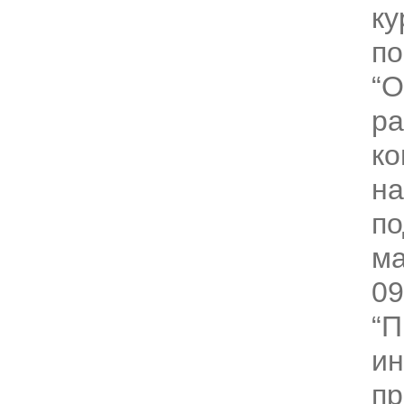
ку
по
“
ра
ко
на
по
ма
09
“П
ин
п