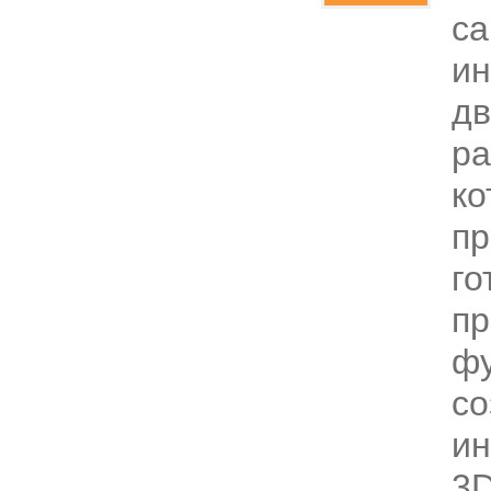
са
ин
дв
ра
ко
пр
го
п
фу
со
ин
3D