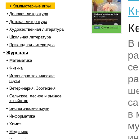
Компьютерные игры
К
Деловая литература
Детская литература
К
Художественная литература
Школьная литература
В 
Прикладная литература
ра
Журналы
Математика
се
Физика
ра
Инженерно-технические
науки
ше
Ветеринария. Зоотехния
Сельское, лесное и рыбное
са
хозяйство
Биологические науки
в 
Информатика
м
Химия
Медицина
ин