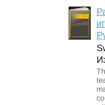
Р
и
P
Sw
И
Th
te
ma
co