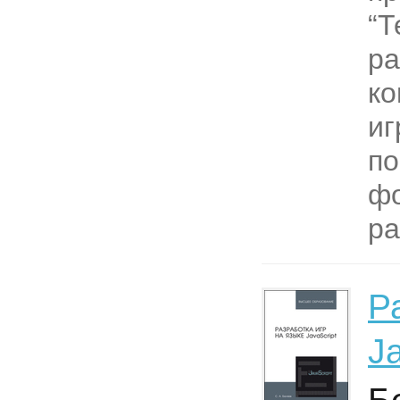
“Т
ра
к
иг
по
фо
ра
Р
J