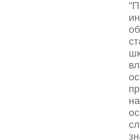
"П
ин
об
с
шк
в
о
пр
на
ос
сл
зн