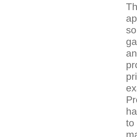
Th
ap
so
ga
an
pr
pr
ex
Pr
ha
to
ma