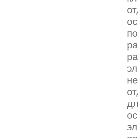
от
ос
по
ра
ра
эл
не
от
дл
ос
эл